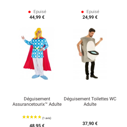
Epuisé
Epuisé
lens
lens
44,99 €
24,99 €
Déguisement
Déguisement Toilettes WC
Assurancetourix™ Adulte
Adulte
37,90 €
48,95 €