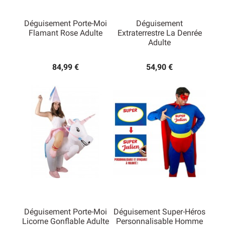
Déguisement Porte-Moi
Déguisement
Flamant Rose Adulte
Extraterrestre La Denrée
Adulte
84,99 €
54,90 €
Déguisement Porte-Moi
Déguisement Super-Héros
Licorne Gonflable Adulte
Personnalisable Homme