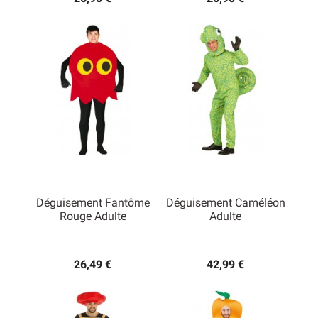
Déguisement Fantôme
Déguisement Caméléon
Rouge Adulte
Adulte
26,49 €
42,99 €