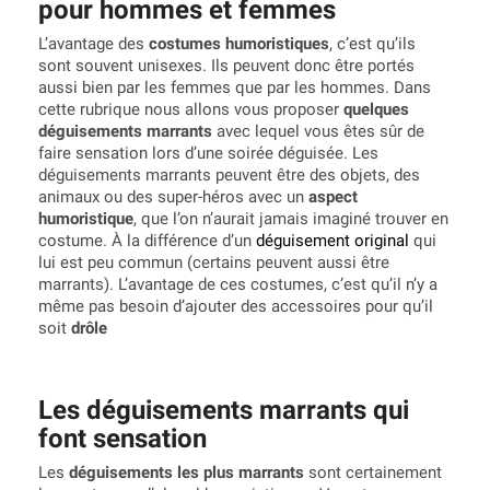
pour hommes et femmes
L’avantage des
costumes humoristiques
, c’est qu’ils
sont souvent unisexes. Ils peuvent donc être portés
aussi bien par les femmes que par les hommes. Dans
cette rubrique nous allons vous proposer
quelques
déguisements marrants
avec lequel vous êtes sûr de
faire sensation lors d’une soirée déguisée. Les
déguisements marrants peuvent être des objets, des
animaux ou des super-héros avec un
aspect
humoristique
, que l’on n’aurait jamais imaginé trouver en
costume. À la différence d’un
déguisement original
qui
lui est peu commun (certains peuvent aussi être
marrants). L’avantage de ces costumes, c’est qu’il n’y a
même pas besoin d’ajouter des accessoires pour qu’il
soit
drôle
Les déguisements marrants qui
font sensation
Les
déguisements les plus marrants
sont certainement