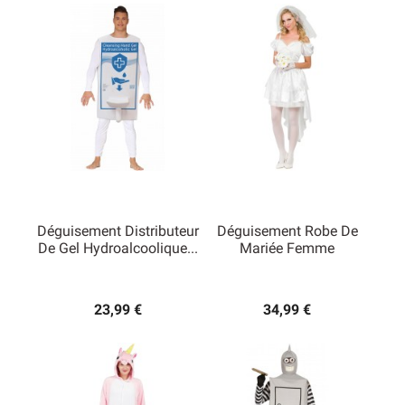
Déguisement Distributeur
Déguisement Robe De
De Gel Hydroalcoolique...
Mariée Femme
23,99 €
34,99 €