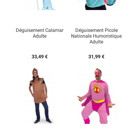
Déguisement Calamar
Déguisement Picole
Adulte
Nationale Humoristique
Adulte
33,49 €
31,99 €