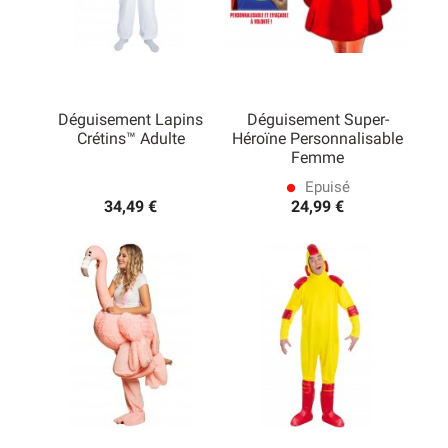
Déguisement Lapins
Déguisement Super-
Crétins™ Adulte
Héroïne Personnalisable
Femme
Epuisé
lens
34,49 €
24,99 €