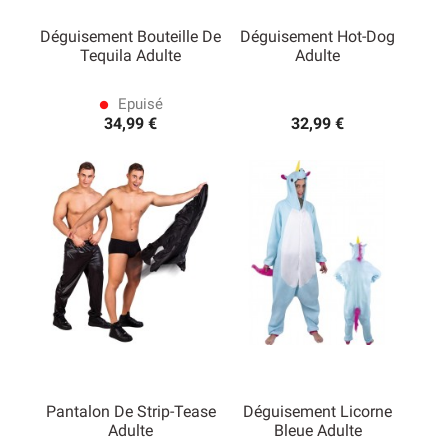
Déguisement Bouteille De
Déguisement Hot-Dog
Tequila Adulte
Adulte
Epuisé
lens
34,99 €
32,99 €
Pantalon De Strip-Tease
Déguisement Licorne
Adulte
Bleue Adulte