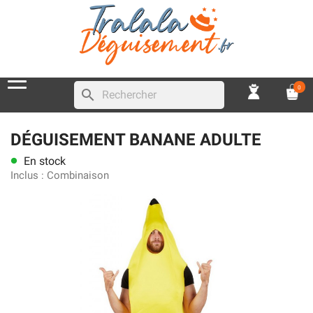
0
search
DÉGUISEMENT BANANE ADULTE
En stock
lens
Inclus :
Combinaison