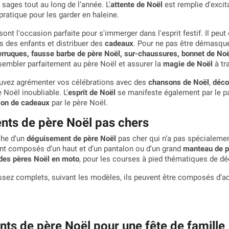
 sages tout au long de l’année. L'
attente de Noël
est remplie d'excita
pratique pour les garder en haleine.
sont l'occasion parfaite pour s'immerger dans l'esprit festif. Il peu
 des enfants et distribuer des
cadeaux
. Pour ne pas être démasqué,
erruques, fausse barbe de père Noël, sur-chaussures, bonnet de Noë
sembler parfaitement au père Noël et assurer la
magie de Noël
à tr
ouvez agrémenter vos célébrations avec des
chansons de Noël
,
déco
 Noël inoubliable. L'
esprit de Noël
se manifeste également par le par
tion de cadeaux
par le père Noël.
ts de père Noël pas chers
che d’un
déguisement de père Noël
pas cher qui n’a pas spécialement
ont composés d’un haut et d’un pantalon ou d’un grand
manteau de p
 des pères Noël en moto
, pour les courses à pied thématiques de dé
ssez complets, suivant les modèles, ils peuvent être composés d
ts de père Noël pour une fête de famille