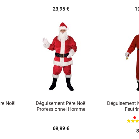
23,95 €
1
re Noël
Déguisement Père Noël
Déguisement 
Professionnel Homme
Feutr


Aperçu rapide
Ape
lens
69,99 €
8