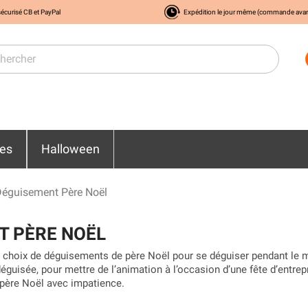
écurisé CB et PayPal
Expédition le jour même (commande ava
res
Halloween
éguisement Père Noël
T PÈRE NOËL
 choix de déguisements de père Noël pour se déguiser pendant le m
éguisée, pour mettre de l’animation à l’occasion d’une fête d’entrepr
 père Noël avec impatience.