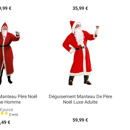
9,99 €
35,99 €
Manteau Père Noël
Déguisement Manteau De Père
ine Homme
Noël Luxe Adulte
Epuisé

rçu rapide
Aperçu rapide
59,99 €
,49 €