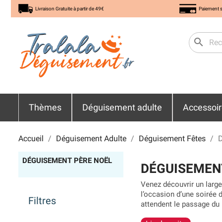
Livraison Gratuite à partir de 49€
Paiement s
search
Thèmes
Déguisement adulte
Accessoi
Accueil
Déguisement Adulte
Déguisement Fêtes
D
DÉGUISEMENT PÈRE NOËL
DÉGUISEMEN
Venez découvrir un large
l’occasion d’une soirée d
Filtres
attendent le passage du