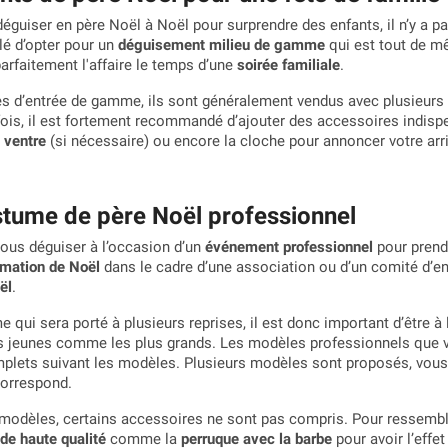
éguiser en père Noël à Noël pour surprendre des enfants, il n’y a p
llé d’opter pour un
déguisement milieu de gamme
qui est tout de m
parfaitement l'affaire le temps d’une
soirée familiale
.
d’entrée de gamme, ils sont généralement vendus avec plusieurs 
fois, il est fortement recommandé d’ajouter des accessoires indis
 ventre
(si nécessaire) ou encore la cloche pour annoncer votre arr
stume de père Noël professionnel
vous déguiser à l’occasion d’un
événement professionnel
pour prend
mation de Noël
dans le cadre d’une association ou d’un comité d’ent
ël
.
e qui sera porté à plusieurs reprises, il est donc important d’être à l
lus jeunes comme les plus grands. Les modèles professionnels que v
lets suivant les modèles. Plusieurs modèles sont proposés, vous 
orrespond.
odèles, certains accessoires ne sont pas compris. Pour ressembler
de haute qualité
comme la
perruque avec la barbe
pour avoir l’effet