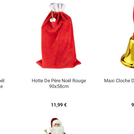
ël
Hotte De Père Noël Rouge
Maxi Cloche 
e
90x58cm


Aperçu rapide
Ape
11,99 €
9