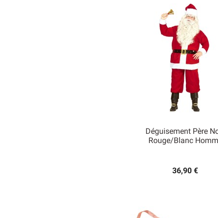
Déguisement Père No
Rouge/blanc Homm

Aperçu rapide
36,90 €