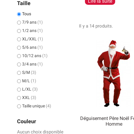
Lire la suite
Dans cette rubrique déd
Taille
des costumes de père Noë
Si vous souhaitez déguis
Tous
être amusant pour jouer u
7/9 ans
(1)
Il y a 14 produits.
1/2 ans
(1)
XL/XXL
(1)
5/6 ans
(1)
10/12 ans
(1)
3/4 ans
(1)
S/M
(3)
M/L
(1)
L/XL
(3)
XXL
(3)
Taille unique
(4)
Déguisement Père Noël F
Couleur
Homme
Aucun choix disponible

Aperçu rapide