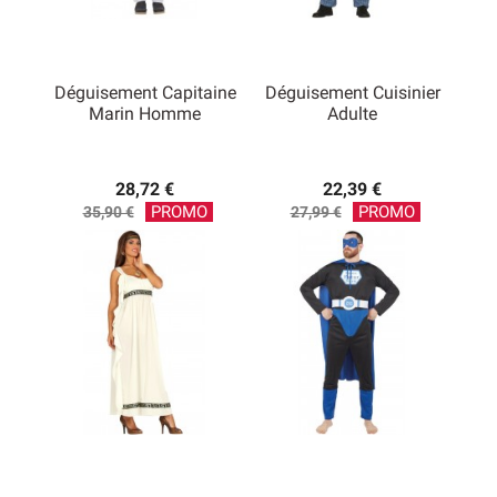
Déguisement Capitaine
Déguisement Cuisinier
Marin Homme
Adulte
28,72 €
22,39 €
Prix
Prix
PROMO
PROMO
35,90 €
27,99 €
de
de
base
base