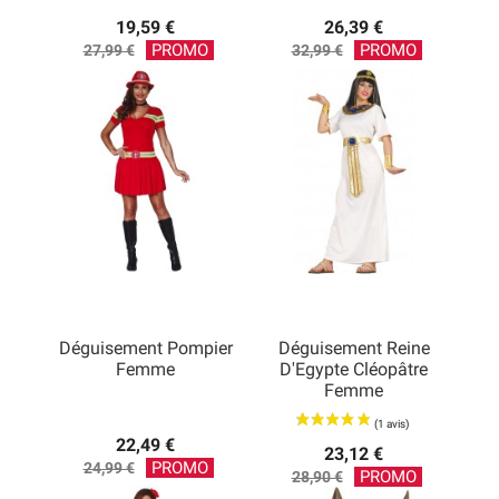
19,59 €
26,39 €
Prix
Prix
PROMO
PROMO
27,99 €
32,99 €
de
de
base
base
Déguisement Pompier
Déguisement Reine
Femme
D'Egypte Cléopâtre
Femme
22,49 €
23,12 €
Prix
PROMO
24,99 €
Prix
PROMO
28,90 €
de
de