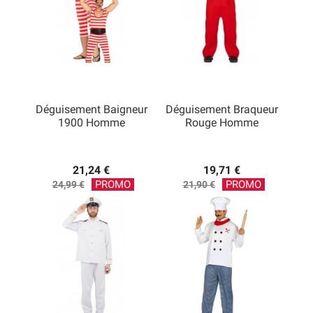
Déguisement Baigneur
Déguisement Braqueur
1900 Homme
Rouge Homme
21,24 €
19,71 €
Prix
Prix
PROMO
PROMO
24,99 €
21,90 €
de
de
base
base