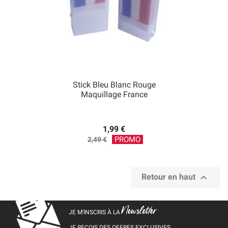
Stick Bleu Blanc Rouge
Maquillage France
1,99 €
Prix
PROMO
2,49 €
de
base

Retour en haut
Newsletter
JE M’INSCRIS À LA
JE REÇOIS DES OFFRES EXCLUSIVES