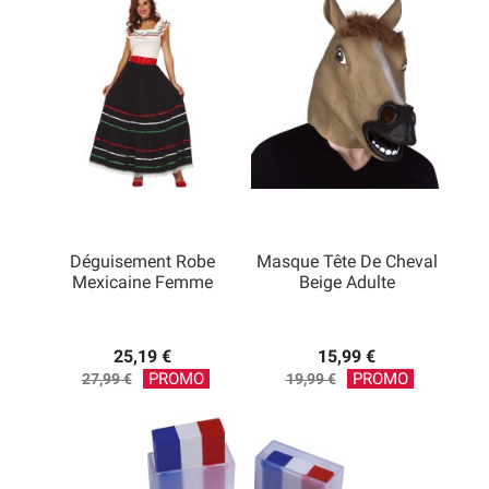
base
base
Déguisement Robe
Masque Tête De Cheval
Mexicaine Femme
Beige Adulte
25,19 €
15,99 €
Prix
Prix
PROMO
PROMO
27,99 €
19,99 €
de
de
base
base