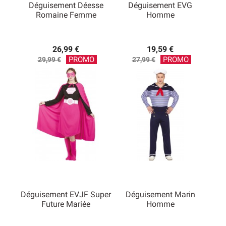
Déguisement Déesse
Déguisement EVG
Romaine Femme
Homme
26,99 €
19,59 €
Prix
Prix
PROMO
PROMO
29,99 €
27,99 €
de
de
base
base
Déguisement EVJF Super
Déguisement Marin
Future Mariée
Homme