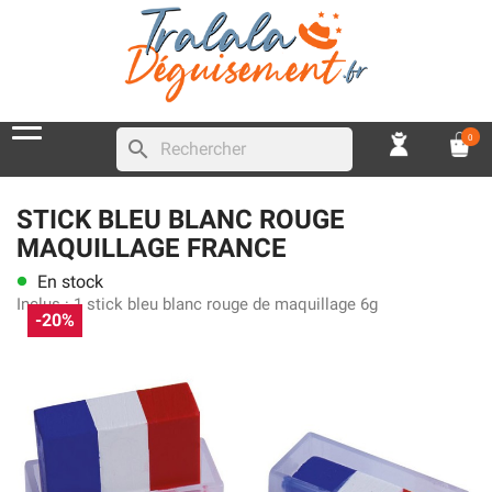
0
search
STICK BLEU BLANC ROUGE
MAQUILLAGE FRANCE
En stock
lens
Inclus :
1 stick bleu blanc rouge de maquillage 6g
-20%