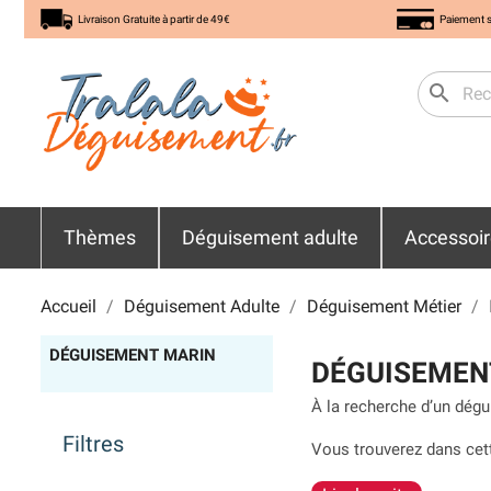
Livraison Gratuite à partir de 49€
Paiement s
search
Thèmes
Déguisement adulte
Accessoi
Accueil
Déguisement Adulte
Déguisement Métier
DÉGUISEMENT MARIN
DÉGUISEMEN
À la recherche d’un
dégu
Filtres
Vous trouverez dans cet
de marin pour femme
ou 