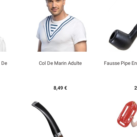
 De
Col De Marin Adulte
Fausse Pipe En


Aperçu rapide
Ape
8,49 €
2