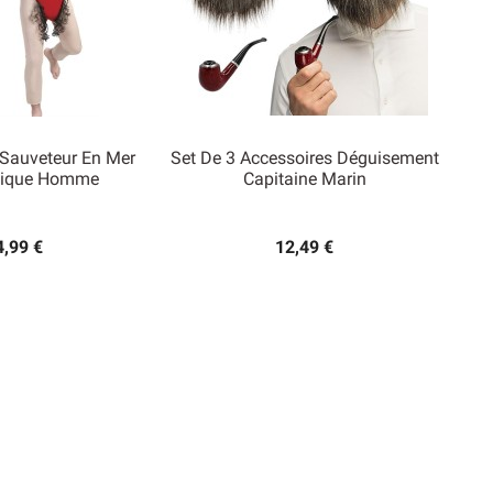
Sauveteur En Mer
Set De 3 Accessoires Déguisement
tique Homme
Capitaine Marin

rçu rapide
Aperçu rapide
4,99 €
12,49 €