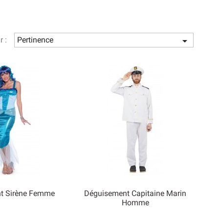
trouver votre bonheur parmi notre sélection de
r :
Pertinence

t Sirène Femme
Déguisement Capitaine Marin
Homme

rçu rapide
Aperçu rapide