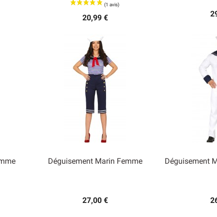
2
20,99 €
omme
Déguisement Marin Femme
Déguisement 


Aperçu rapide
Ape
27,00 €
2