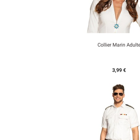
Collier Marin Adult

Aperçu rapide
3,99 €