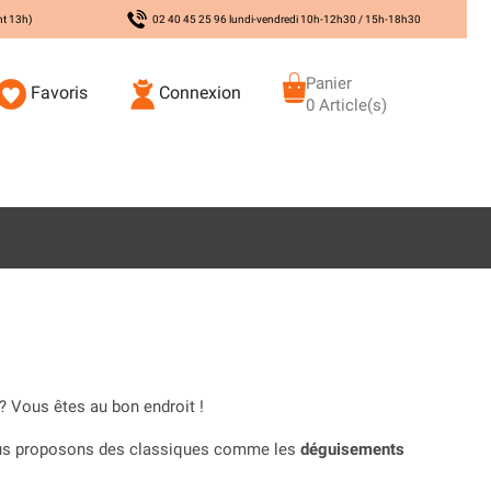
nt 13h)
02 40 45 25 96 lundi-vendredi 10h-12h30 / 15h-18h30
Panier
Favoris
Connexion
0 Article(s)
? Vous êtes au bon endroit !
Nous proposons des classiques comme les
déguisements
er pour un déguisement de crabe, d’hippocampe, de