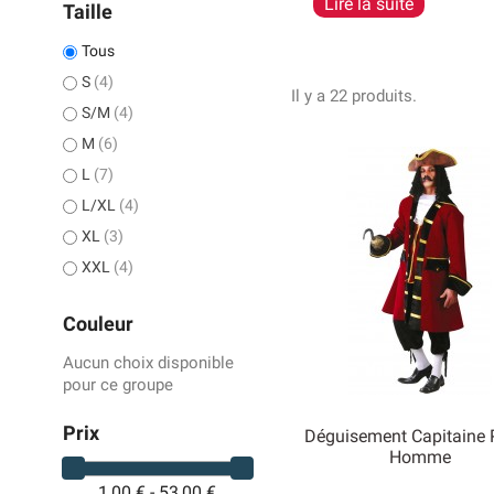
crevette, de calamar ou 
Lire la suite
Taille
costumes.
Tous
S
(4)
Il y a 22 produits.
S/M
(4)
M
(6)
L
(7)
L/XL
(4)
XL
(3)
XXL
(4)
Couleur
Aucun choix disponible
pour ce groupe
Prix
Déguisement Capitaine P
Homme

Aperçu rapide
1,00 € - 53,00 €