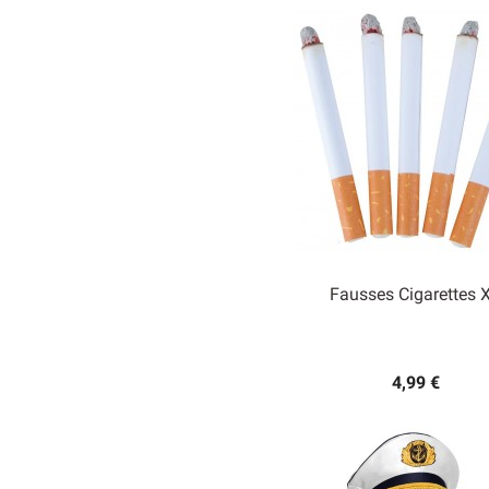
de
base
Fausses Cigarettes 

Aperçu rapide
4,99 €