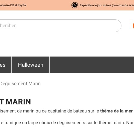
écurisé CB et PayPal
Expédition le jour même (commande ava
res
Halloween
Déguisement Marin
T MARIN
isement de marin ou de capitaine de bateau sur le
thème de la mer
te rubrique un large choix de déguisements sur le thème marin. 
les costumes de capitaine pour homme. Il est aussi possible d’opt