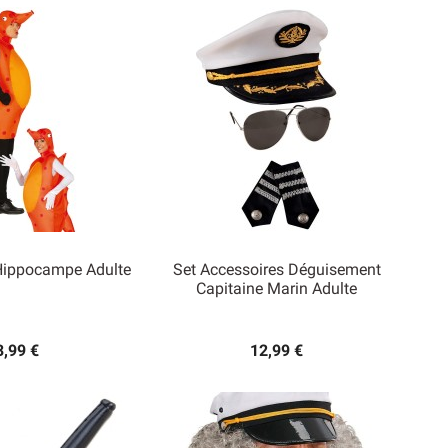
(1 avis)
Hippocampe Adulte
Set Accessoires Déguisement
Capitaine Marin Adulte

rçu rapide
Aperçu rapide
3,99 €
12,99 €