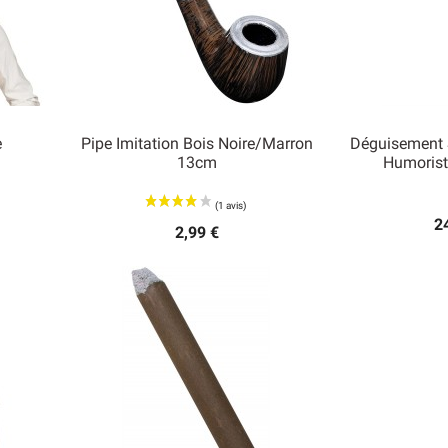
e
Pipe Imitation Bois Noire/marron
Déguisement 
13cm
Humoris


Aperçu rapide
Ape
2
2,99 €