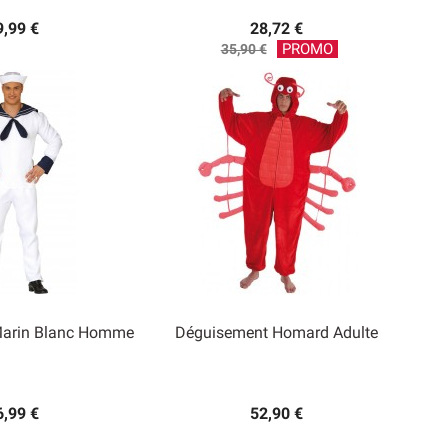
9,99 €
28,72 €
Prix
PROMO
35,90 €
de
base
Marin Blanc Homme
Déguisement Homard Adulte

rçu rapide
Aperçu rapide
6,99 €
52,90 €