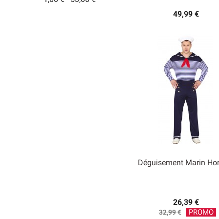
49,99 €
Déguisement Marin H

Aperçu rapide
26,39 €
Prix
PROMO
32,99 €