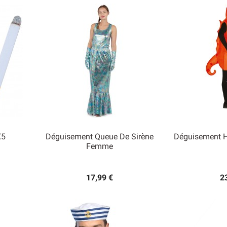
X5
Déguisement Queue De Sirène
Déguisement 
Femme


Aperçu rapide
Ape
17,99 €
2