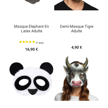
Masque Elephant En
Demi-Masque Tigre
Latex Adulte
Adulte
4,90 €
16,90 €