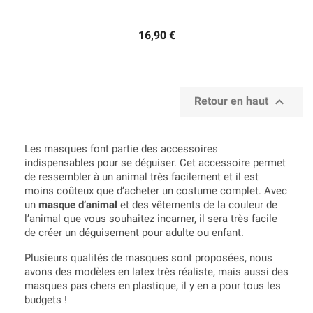
16,90 €

Retour en haut
Les masques font partie des accessoires
indispensables pour se déguiser. Cet accessoire permet
de ressembler à un animal très facilement et il est
moins coûteux que d’acheter un costume complet. Avec
un
masque d’animal
et des vêtements de la couleur de
l’animal que vous souhaitez incarner, il sera très facile
de créer un déguisement pour adulte ou enfant.
Plusieurs qualités de masques sont proposées, nous
avons des modèles en latex très réaliste, mais aussi des
masques pas chers en plastique, il y en a pour tous les
budgets !