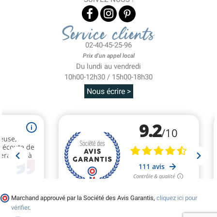
Service clients
02-40-45-25-96
Prix d'un appel local
Du lundi au vendredi
10h00-12h30 / 15h00-18h30
Nous écrire >
Marchand approuvé par la Société des Avis Garantis,
cliquez ici pour
vérifier
.