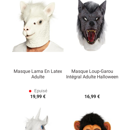
Que ce soit pour un adulte ou un enfant, nous avons des
masques d’animaux pas chers. Il y a tous les animaux
classiques comme le
masque cheval
, chien, licorne,
lion, dinosaure, loup-garou, lapin, renard… En plus des
modèles classiques nous proposons des masques
d’animaux plus originaux comme le chameau, l’éléphant,
le singe, la grenouille…
Masque Lama En Latex
Masque Loup-Garou
Adulte
Intégral Adulte Halloween
Epuisé
lens
19,99 €
16,99 €