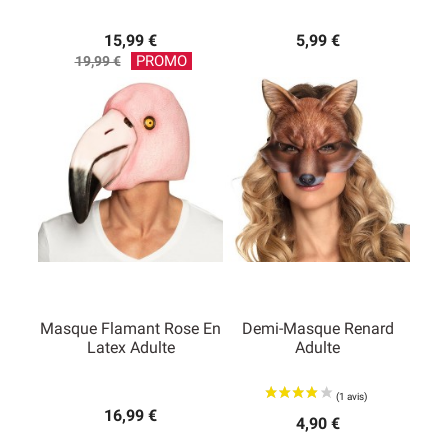
15,99 €
5,99 €
Prix
PROMO
19,99 €
de
base
Masque Flamant Rose En
Demi-Masque Renard
Latex Adulte
Adulte
16,99 €
4,90 €