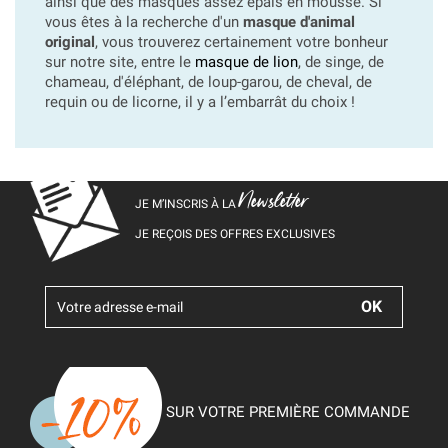
ainsi que des masques assez épais en mousse. Si
vous êtes à la recherche d'un
masque d'animal
original
, vous trouverez certainement votre bonheur
sur notre site, entre le
masque de lion
, de singe, de
chameau, d'éléphant, de loup-garou, de cheval, de
requin ou de licorne, il y a l’embarrât du choix !
Newsletter
JE M’INSCRIS À LA
JE REÇOIS DES OFFRES EXCLUSIVES
SUR VOTRE PREMIÈRE COMMANDE