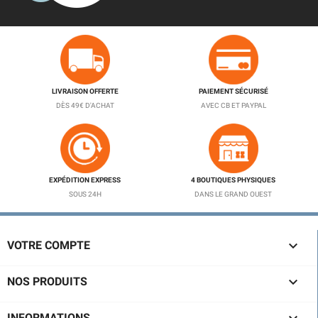
LIVRAISON OFFERTE
PAIEMENT SÉCURISÉ
DÈS 49€ D'ACHAT
AVEC CB ET PAYPAL
EXPÉDITION EXPRESS
4 BOUTIQUES PHYSIQUES
SOUS 24H
DANS LE GRAND OUEST

VOTRE COMPTE

NOS PRODUITS
INFORMATIONS