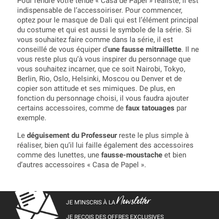
Pour rendre votre tenue « Casa de Papel » réaliste, il est
indispensable de l’accessoiriser. Pour commencer,
optez pour le masque de Dali qui est l’élément principal
du costume et qui est aussi le symbole de la série. Si
vous souhaitez faire comme dans la série, il est
conseillé de vous équiper d'
une fausse mitraillette
. Il ne
vous reste plus qu’à vous inspirer du personnage que
vous souhaitez incarner, que ce soit Nairobi, Tokyo,
Berlin, Rio, Oslo, Helsinki, Moscou ou Denver et de
copier son attitude et ses mimiques. De plus, en
fonction du personnage choisi, il vous faudra ajouter
certains accessoires, comme de
faux tatouages
par
exemple.
Le
déguisement du Professeur
reste le plus simple à
réaliser, bien qu’il lui faille également des accessoires
comme des lunettes, une
fausse-moustache
et bien
d’autres accessoires « Casa de Papel ».
Newsletter
JE M’INSCRIS À LA
JE REÇOIS DES OFFRES EXCLUSIVES