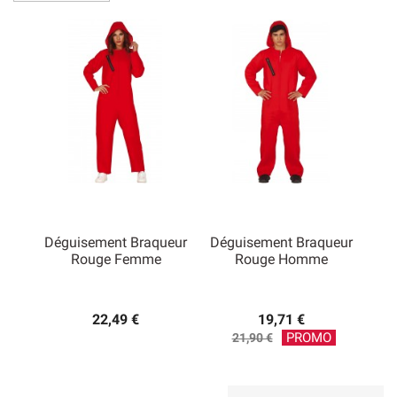
aussi pour les enfants. Pour parfaire votre déguisement,
nous avons également le masque de « Dali » et de
fausses mitraillettes, pour faire encore plus vrai !
Déguisement Braqueur
Déguisement Braqueur
Rouge Femme
Rouge Homme
22,49 €
19,71 €
Prix
PROMO
21,90 €
de
base