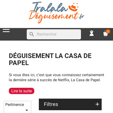
0
search
DÉGUISEMENT LA CASA DE
PAPEL
Si vous êtes ici, c’est que vous connaissez certainement
la dernière série à succès de Netflix, La Casa de Papel.
Si vous souhaitez incarner ces célèbres cambrioleurs le
temps d’une soirée, nous avons tout ce qu’il vous faut
Lire la suite
pour incarner l’un des célèbres personnages de la série,
le temps d’une soirée déguisée. En effet, nous
Filtres
Pertinence
proposons des
déguisements sur le thème de la Casa

de Papel pour les adultes
(hommes et femmes), mais