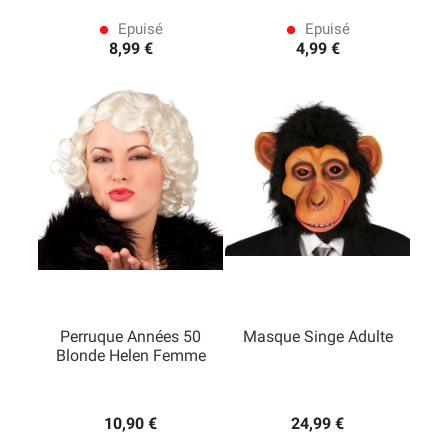
Epuisé
Epuisé
lens
lens
8,99 €
4,99 €
Perruque Années 50
Masque Singe Adulte
Blonde Helen Femme
10,90 €
24,99 €