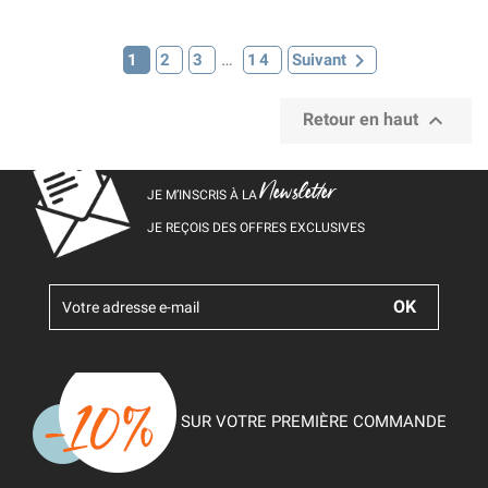

…
1
2
3
14
Suivant

Retour en haut
Newsletter
JE M’INSCRIS À LA
JE REÇOIS DES OFFRES EXCLUSIVES
SUR VOTRE PREMIÈRE COMMANDE