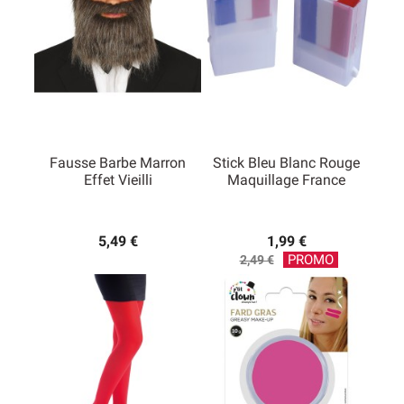
Fausse Barbe Marron
Stick Bleu Blanc Rouge
Effet Vieilli
Maquillage France
5,49 €
1,99 €
Prix
PROMO
2,49 €
de
base