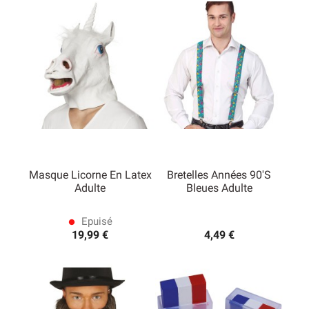
Masque Licorne En Latex
Bretelles Années 90's
Adulte
Bleues Adulte
Epuisé
lens
19,99 €
4,49 €