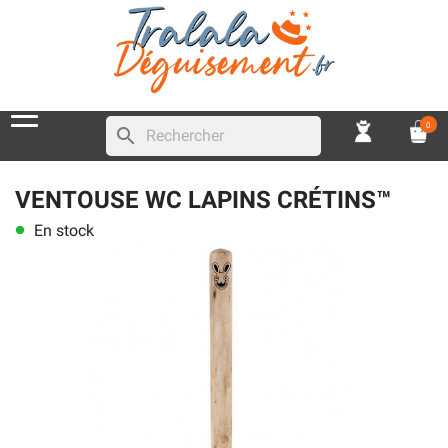
0
search
VENTOUSE WC LAPINS CRÉTINS™
En stock
lens