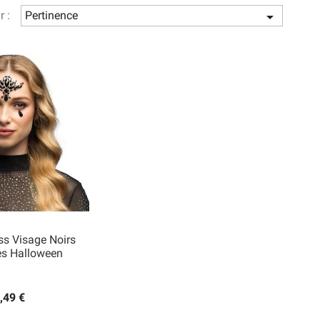
r :
Pertinence

ss Visage Noirs
es Halloween
rçu rapide
,49 €