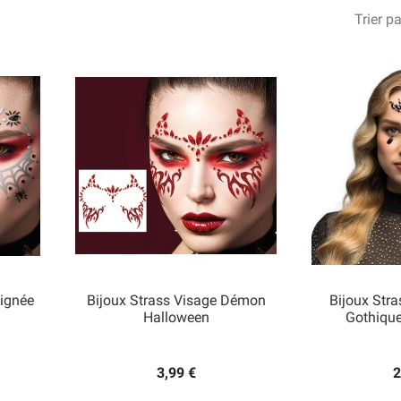
Trier pa
aignée
Bijoux Strass Visage Démon
Bijoux Stra
Halloween
Gothiqu


Aperçu rapide
Ape
3,99 €
2