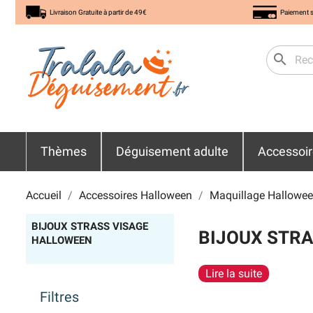
Livraison Gratuite à partir de 49€
Paiement s
search
Thèmes
Déguisement adulte
Accessoi
Accueil
Accessoires Halloween
Maquillage Hallowe
BIJOUX STRASS VISAGE
BIJOUX STR
HALLOWEEN
Lire la suite
Filtres