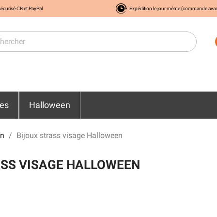
écurisé CB et PayPal
Expédition le jour même (commande ava
res
Halloween
en
Bijoux strass visage Halloween
ASS VISAGE HALLOWEEN