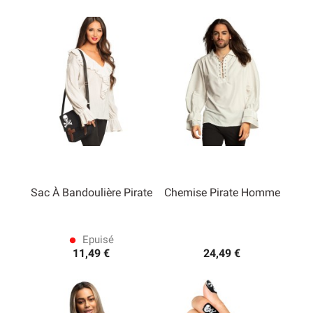
Sac À Bandoulière Pirate
Chemise Pirate Homme
Epuisé
lens
11,49 €
24,49 €