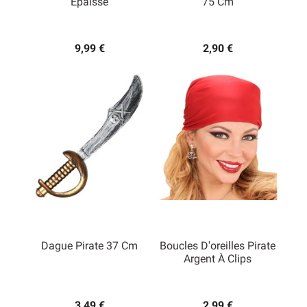
Epaisse
75 Cm
9,99 €
2,90 €
Dague Pirate 37 Cm
Boucles D'oreilles Pirate
Argent À Clips
3,49 €
2,99 €