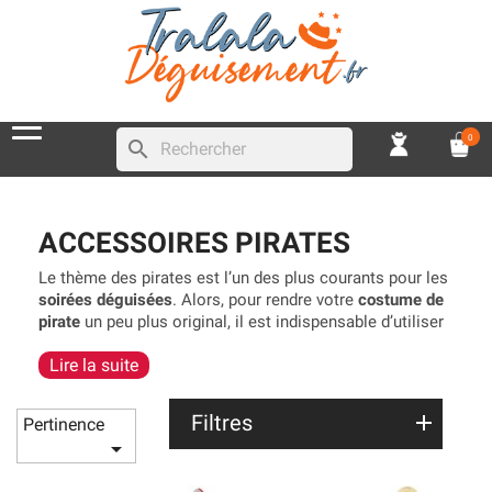
0
search
ACCESSOIRES PIRATES
Le thème des pirates est l’un des plus courants pour les
soirées déguisées
. Alors, pour rendre votre
costume de
pirate
un peu plus original, il est indispensable d’utiliser
des
accessoires pirates
. Dans cette rubrique, nous
Lire la suite
offrons un choix immense d’
accessoire pirate pour
femme
, pour homme et pour enfant. Vous trouverez
tous les indispensables pour
devenir un véritable pirate
Filtres
Pertinence
ou un corsaire, comme
le pistolet
, la longue vue, les

pièces en or, le sable, le chapeau, la perruque, les sur-
chaussures, le cache-œil, le maquillage, la carte au