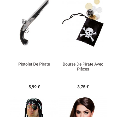
trésor, les bijoux (colliers, boucles d’oreilles) et le
bandana. Que ça soit pour un homme, une femme ou un
enfant, il y a tout ce qu’il faut pour être un
vrai pirate
!
Pistolet De Pirate
Bourse De Pirate Avec
Pièces
5,99 €
3,75 €