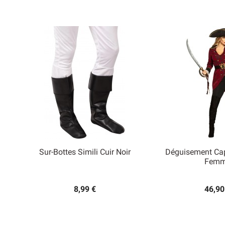
Sur-Bottes Simili Cuir Noir
Déguisement Capi


Fem
Aperçu rapide
Aperçu
8,99 €
46,90