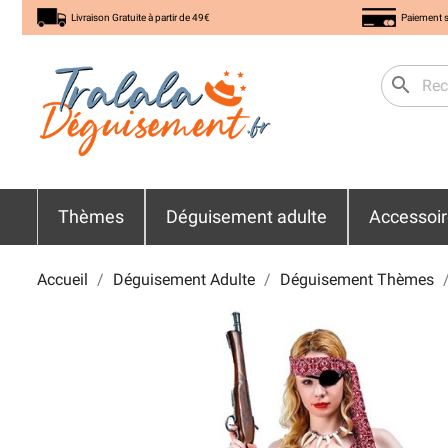
Livraison Gratuite à partir de 49€
Paiement s
search
Thèmes
Déguisement adulte
Accessoi
Accueil
Déguisement Adulte
Déguisement Thèmes