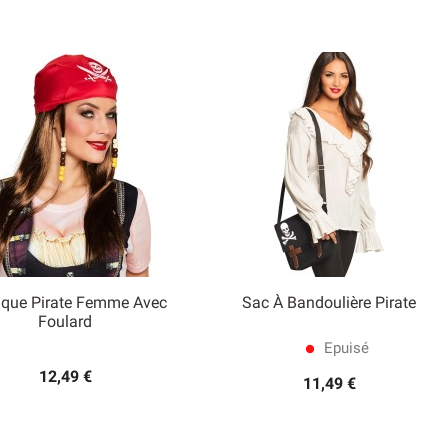
uque Pirate Femme Avec
Sac À Bandoulière Pirate


Foulard
Aperçu rapide
Aperçu rapide
Epuisé
lens
12,49 €
11,49 €