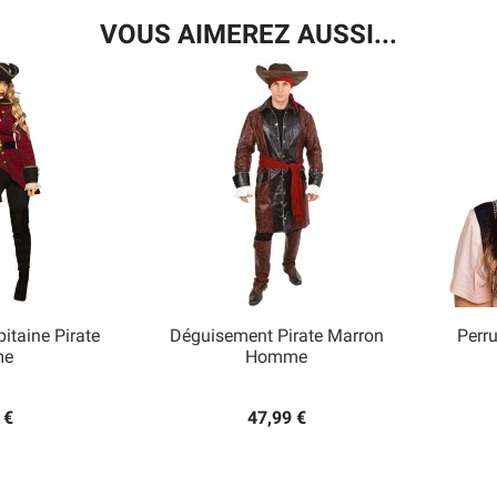
VOUS AIMEREZ AUSSI...
taine Pirate
Déguisement Pirate Marron
Perr

me
Homme
 rapide
Aperçu rapide
 €
47,99 €