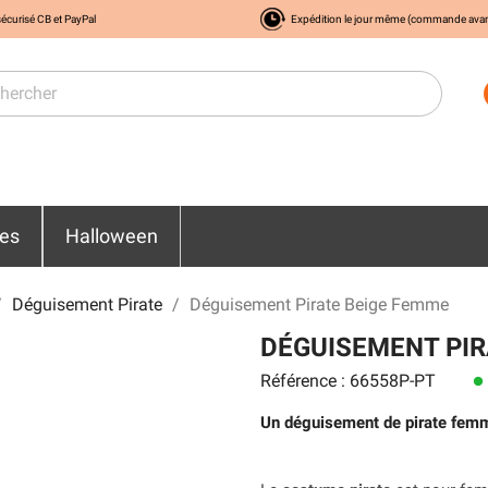
écurisé CB et PayPal
Expédition le jour même (commande ava
res
Halloween
Déguisement Pirate
Déguisement Pirate Beige Femme
DÉGUISEMENT PIR
Référence : 66558P-PT
lens
Un déguisement de pirate femme