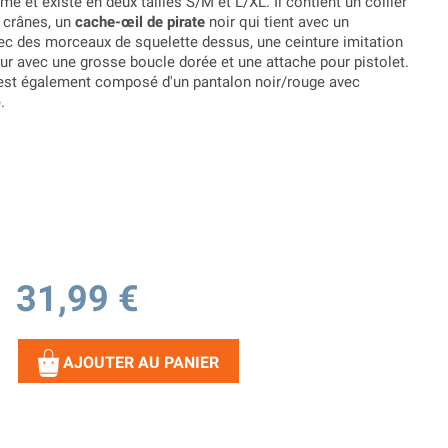
e et existe en deux tailles S/M et L/XL. Il contient un collier
s crânes, un
cache-œil de pirate
noir qui tient avec un
ec des morceaux de squelette dessus, une ceinture imitation
ur avec une grosse boucle dorée et une attache pour pistolet.
st également composé d'un pantalon noir/rouge avec
.
31,99 €
AJOUTER AU PANIER