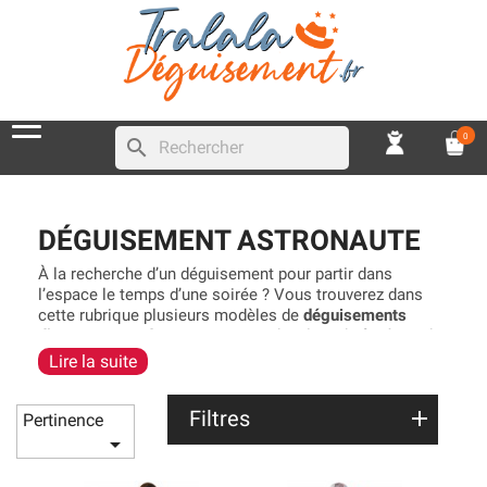
0
search
DÉGUISEMENT ASTRONAUTE
À la recherche d’un déguisement pour partir dans
l’espace le temps d’une soirée ? Vous trouverez dans
cette rubrique plusieurs modèles de
déguisements
d’astronautes, de cosmonautes
, de pilote de fusée et de
spationaute pour les adultes et les enfants. Bien
Lire la suite
évidemment, nous proposons des modèles pour les
hommes et les femmes, sans oublier les accessoires
Filtres
indispensables comme le
casque d’astronaute
. Une fois
Pertinence
déguisé, tout le monde vous prendra pour
Thomas

Pesquet
!