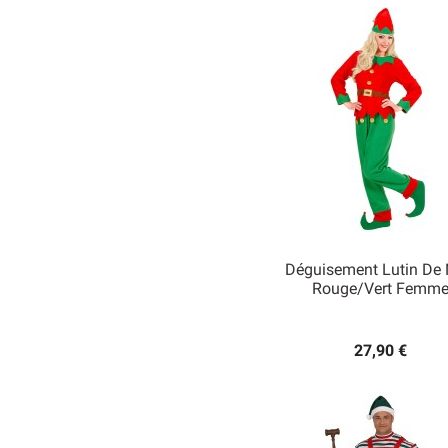
Déguisement Lutin De 
Rouge/Vert Femm

Aperçu rapide
27,90 €