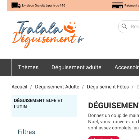
Livraison Gratuite à partir de 49€
Paiement s
search
Thèmes
Déguisement adulte
Accessoi
Accueil
Déguisement Adulte
Déguisement Fêtes
D
DÉGUISEMENT ELFE ET
DÉGUISEMENT
LUTIN
Donnez un coup de main a
Noël, vous trouverez un
sont assez complets, aus
Filtres
soirée déguisée ou d’une