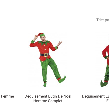
bler de la tête aux pieds à un lutin de Noël à l’occasion d’un év
st conseillé de prévoir quelques accessoires complémentaires.
Trier pa
ël Femme
Déguisement Lutin De Noël
Déguisement Lu
Homme Complet
E


Aperçu rapide
Ape