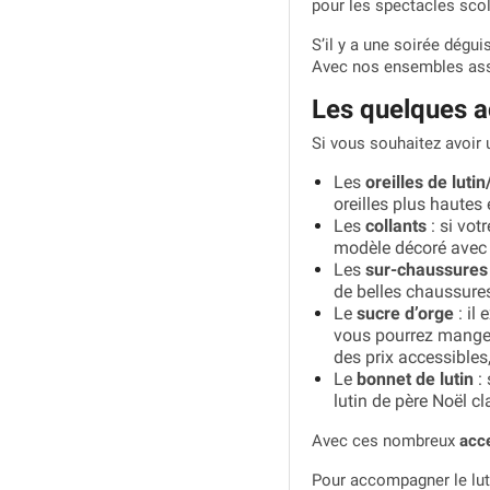
pour les spectacles scol
S’il y a une soirée dégu
Avec nos ensembles assor
Les quelques a
Si vous souhaitez avoir 
Les
oreilles de lutin
oreilles plus hautes
Les
collants
: si vot
modèle décoré avec d
Les
sur-chaussures
de belles chaussures
Le
sucre d’orge
: il
vous pourrez manger
des prix accessibles
Le
bonnet de lutin
: 
lutin de père Noël cl
Avec ces nombreux
acce
Pour accompagner le lut