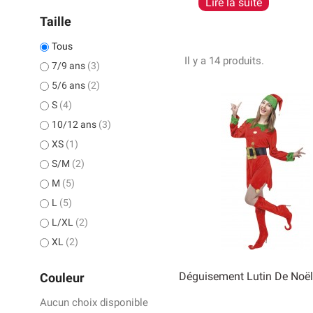
Lire la suite
Si vous souhaitez ressem
Taille
centre commercial, il e
Tous
Il y a 14 produits.
7/9 ans
(3)
5/6 ans
(2)
S
(4)
10/12 ans
(3)
XS
(1)
S/M
(2)
M
(5)
L
(5)
L/XL
(2)
XL
(2)
Déguisement Lutin De No
Couleur
Aucun choix disponible

Aperçu rapide