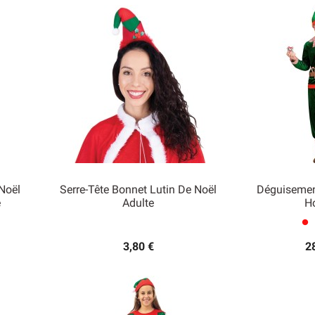
Noël
Serre-Tête Bonnet Lutin De Noël
Déguisemen
e
Adulte
H


Aperçu rapide
Ape
lens
3,80 €
2