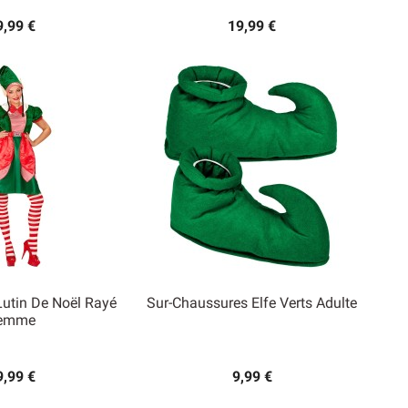
9,99 €
19,99 €
utin De Noël Rayé
Sur-Chaussures Elfe Verts Adulte
emme

rçu rapide
Aperçu rapide
9,99 €
9,99 €