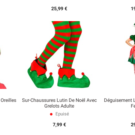
25,99 €
1
Oreilles
Sur-Chaussures Lutin De Noël Avec
Déguisement L
Grelots Adulte
F
Epuisé


Aperçu rapide
Ape
lens
7,99 €
2