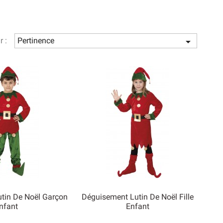
ènement comme un spectacle, une présentation dans un
r :
Pertinence

tin De Noël Garçon
Déguisement Lutin De Noël Fille
nfant
Enfant

rçu rapide
Aperçu rapide