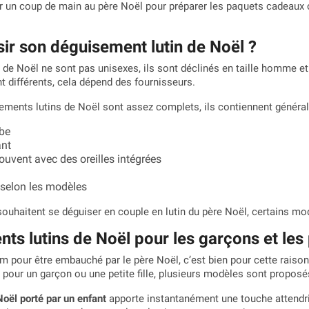
 un coup de main au père Noël pour préparer les paquets cadeaux ou
r son déguisement lutin de Noël ?
 de Noël ne sont pas unisexes, ils sont déclinés en taille homme e
t différents, cela dépend des fournisseurs.
ements lutins de Noël sont assez complets, ils contiennent généra
obe
ant
souvent avec des oreilles intégrées
 selon les modèles
souhaitent se déguiser en couple en lutin du père Noël, certains
s lutins de Noël pour les garçons et les p
um pour être embauché par le père Noël, c’est bien pour cette raiso
it pour un garçon ou une petite fille, plusieurs modèles sont proposé
Noël
porté par un enfant
apporte instantanément une touche attendri