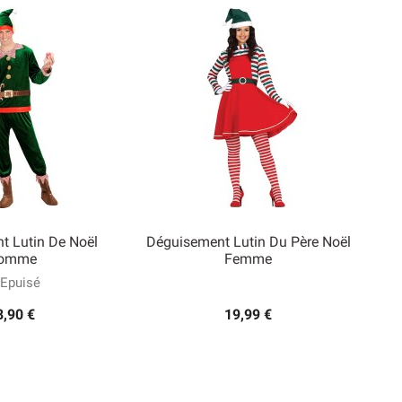
t Lutin De Noël
Déguisement Lutin Du Père Noël
omme
Femme
Epuisé

rçu rapide
Aperçu rapide
8,90 €
19,99 €