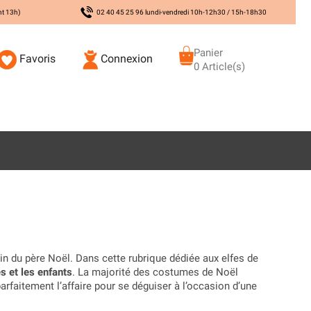
nt 13h)
02 40 45 25 96 lundi-vendredi 10h-12h30 / 15h-18h30
Panier
Favoris
Connexion
0 Article(s)
n du père Noël. Dans cette rubrique dédiée aux elfes de
 et les enfants
. La majorité des costumes de Noël
faitement l’affaire pour se déguiser à l’occasion d’une