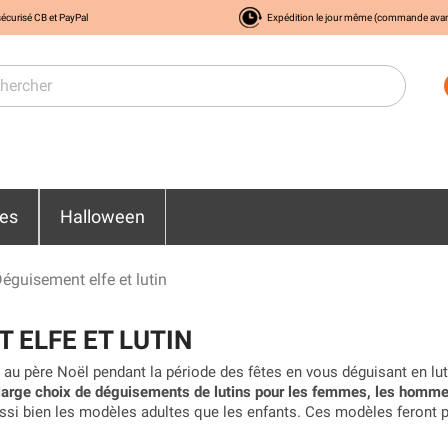
écurisé CB et PayPal
Expédition le jour même (commande ava
res
Halloween
éguisement elfe et lutin
 ELFE ET LUTIN
u père Noël pendant la période des fêtes en vous déguisant en luti
large choix de déguisements de lutins pour les femmes, les hommes
si bien les modèles adultes que les enfants. Ces modèles feront par
 fête de Noël en famille.