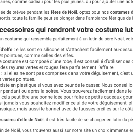
aires, comme cadeau pour les plus jeunes, ou pour ajouter une note
isée de prévue pendant les
fêtes de Noël
, optez pour nos
costumes d
tis, toute la famille peut se plonger dans l'ambiance féérique de 
ccessoires qui rendront votre costume luti
un costume qui ressemble parfaitement à un lutin du père Noël, voic
/d’elfe
: elles sont en silicone et s'attachent facilement au-dessu
 et pointues, comme celles des elfes.
re costume est composé d’une robe, il est conseillé d’utiliser des 
es rayures vertes et rouges fera parfaitement l’affaire.
: si elles ne sont pas comprises dans votre déguisement, c’est 
 vertes pointues.
 existe en plastique si vous avez peur de le casser. Nous conseil
 pendant ou après la soirée. Vous trouverez facilement dans le
, cela peut être une bonne idée pour faire de petits cadeaux go
si jamais vous souhaitez modifier celui de votre déguisement, pl
assique, mais aussi le bonnet avec de fausses oreilles sur le côté
ssoires d’elfe de Noël
, il est très facile de se changer en lutin du p
in de Noël, vous trouverez aussi sur notre site un choix immense 