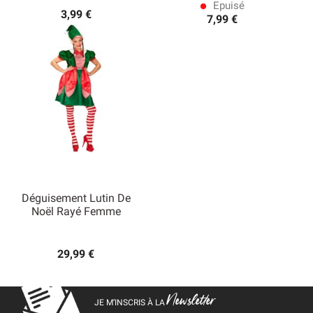
Epuisé
lens
3,99 €
7,99 €
Déguisement Lutin De
Noël Rayé Femme
29,99 €
Newsletter
JE M’INSCRIS À LA