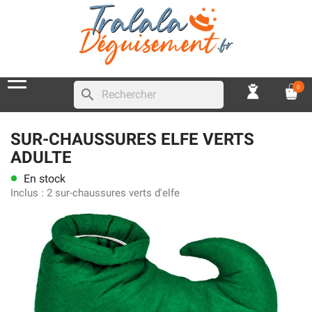
0
search
SUR-CHAUSSURES ELFE VERTS
ADULTE
En stock
lens
Inclus :
2 sur-chaussures verts d'elfe