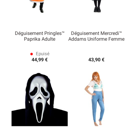
Déguisement Pringles™
Déguisement Mercredi™
Paprika Adulte
Addams Uniforme Femme
Epuisé
lens
44,99 €
43,90 €