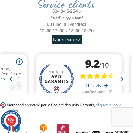
Service clients
02-40-45-25-96
Prix d'un appel local
Du lundi au vendredi
10h00-12h30 / 15h00-18h30
Nous écrire >
Marchand approuvé par la Société des Avis Garantis,
cliquez ici pour
vérifier
.
9.2
/10
111 avis