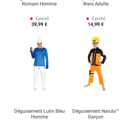
Romain Homme
Wars Adulte
Epuisé
Epuisé
lens
lens
39,99 €
14,99 €
Déguisement Lutin Bleu
Déguisement Naruto™
Homme
Garçon