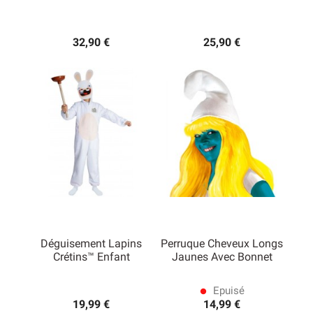
32,90 €
25,90 €
(1 avis)
Déguisement Lapins
Perruque Cheveux Longs
Crétins™ Enfant
Jaunes Avec Bonnet
Epuisé
lens
19,99 €
14,99 €