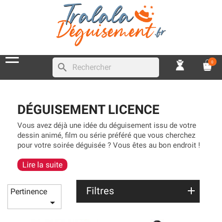
0
search
DÉGUISEMENT LICENCE
Vous avez déjà une idée du déguisement issu de votre
dessin animé, film ou série préféré que vous cherchez
pour votre soirée déguisée ? Vous êtes au bon endroit !
Cette rubrique regroupe uniquement des déguisements
Lire la suite
sous licence officielle, de grande qualité et très
réalistes, vous serez vraiment dans la peau de votre
personnage favoris.
Vous trouverez les plus grands
Filtres
Pertinence
films, séries, comme les déguisements de Star Wars,

Assassin’s Creed, Brice de Nice, Astérix et Obélix, Les
Lapins Crétins, ou encore Dragon Ball Z !