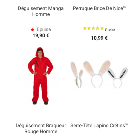
Déguisement Manga
Perruque Brice De Nice™
Homme
Epuisé
lens
19,90 €
10,99 €
Déguisement Braqueur
Serre-Tête Lapins Crétins™
Rouge Homme