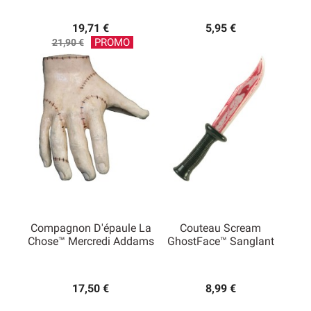
19,71 €
5,95 €
Prix
PROMO
21,90 €
de
base
Compagnon D'épaule La
Couteau Scream
Chose™ Mercredi Addams
GhostFace™ Sanglant
17,50 €
8,99 €