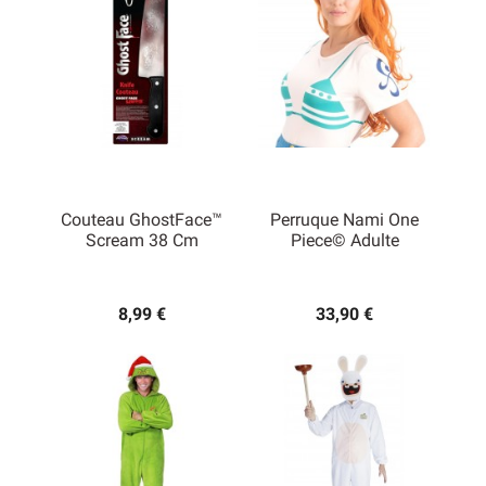
Couteau GhostFace™
Perruque Nami One
Scream 38 Cm
Piece© Adulte
8,99 €
33,90 €