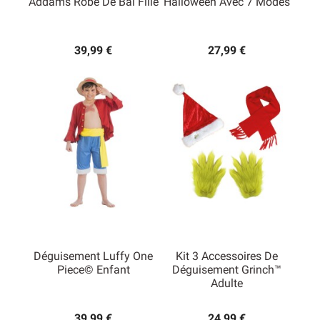
Addams Robe De Bal Fille
Halloween Avec 7 Modes
39,99 €
27,99 €
Déguisement Luffy One
Kit 3 Accessoires De
Piece© Enfant
Déguisement Grinch™
Adulte
39,99 €
24,99 €