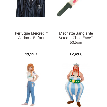
Perruque Mercredi™
Machette Sanglante
Addams Enfant
Scream GhostFace™
53,5cm
19,99 €
12,49 €