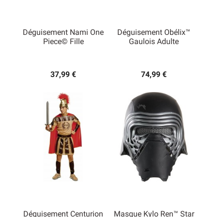
Déguisement Nami One
Déguisement Obélix™
Piece© Fille
Gaulois Adulte
37,99 €
74,99 €
Déguisement Centurion
Masque Kylo Ren™ Star