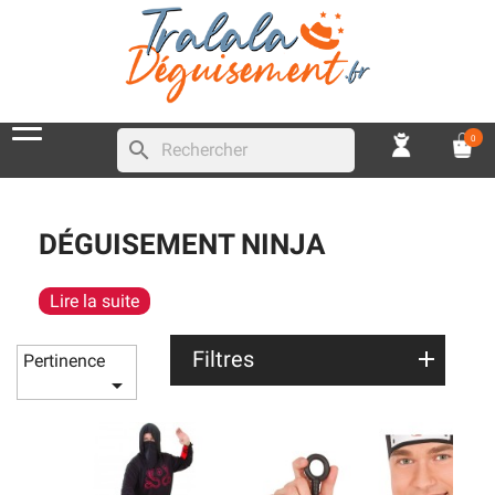
0
search
DÉGUISEMENT NINJA
Lire la suite
Filtres
Pertinence
