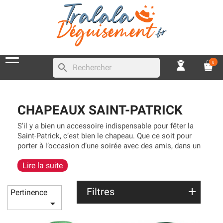
0
search
CHAPEAUX SAINT-PATRICK
S’il y a bien un accessoire indispensable pour fêter la
Saint-Patrick, c’est bien le chapeau. Que ce soit pour
porter à l’occasion d’une soirée avec des amis, dans un
bar pour servir des chopes de bière aux clients ou pour
Lire la suite
entrer en boîte de nuit, c’est l’accessoire parfait. Il existe
un vaste choix en
chapeaux verts Saint-Patrick
, certains
sont même vendus avec la fausse barbe rousse.
Filtres
Pertinence

Pour les femmes qui sont à la recherche d’un
accessoire un peu plus discret, nous avons le
serre-tête