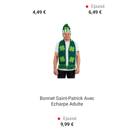
Epuisé
lens
4,49 €
6,49 €
Bonnet Saint-Patrick Avec
Echarpe Adulte
Epuisé
lens
9,99 €