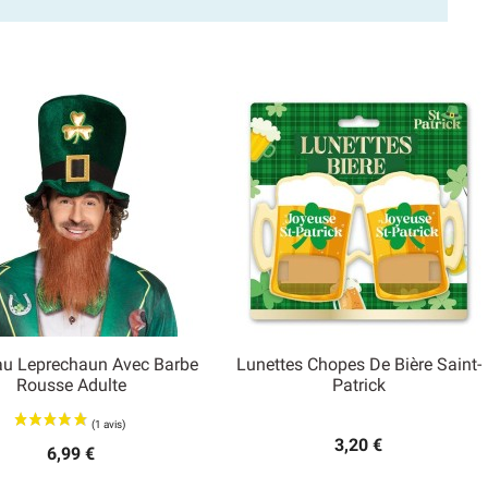
u Leprechaun Avec Barbe
Lunettes Chopes De Bière Saint-


Rousse Adulte
Patrick
Aperçu rapide
Aperçu rapide
3,20 €
6,99 €