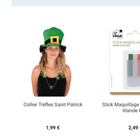
Collier Trèfles Saint Patrick
Stick Maquillage 


Irlande 
Aperçu rapide
Aperçu
1,99 €
2,49 