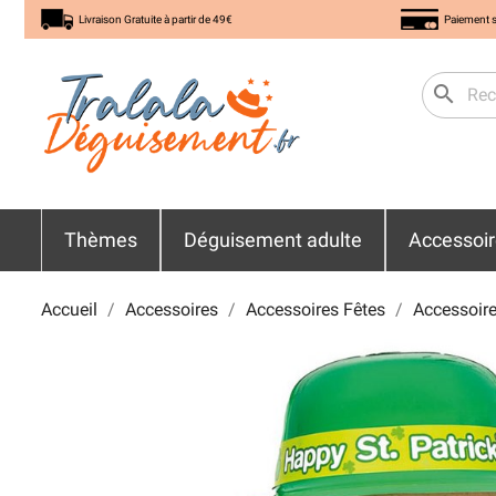
Livraison Gratuite à partir de 49€
Paiement s
search
Thèmes
Déguisement adulte
Accessoi
Accueil
Accessoires
Accessoires Fêtes
Accessoire