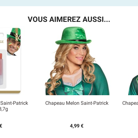
VOUS AIMEREZ AUSSI...
Saint-Patrick
Chapeau Melon Saint-Patrick
Chapea

8,7g
 rapide
Aperçu rapide
€
4,99 €