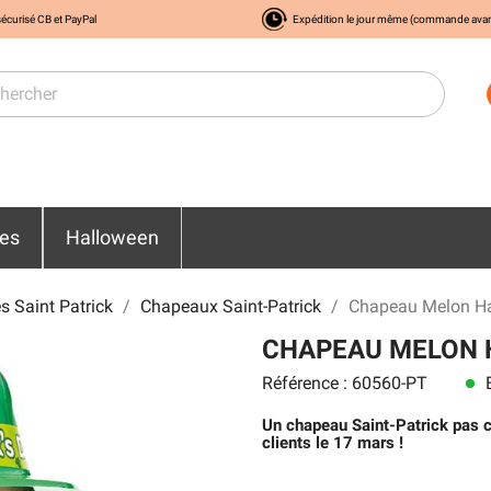
écurisé CB et PayPal
Expédition le jour même (commande ava
res
Halloween
s Saint Patrick
Chapeaux Saint-Patrick
Chapeau Melon Hap
CHAPEAU MELON H
Référence : 60560-PT
E
lens
Un chapeau Saint-Patrick pas ch
clients le 17 mars !