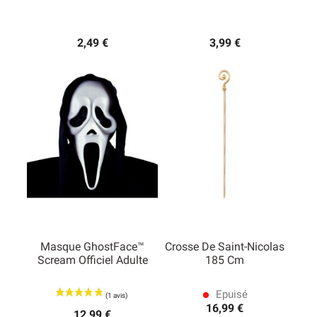
2,49 €
3,99 €
Masque GhostFace™
Crosse De Saint-Nicolas
Scream Officiel Adulte
185 Cm
Epuisé
lens
16,99 €
12,99 €