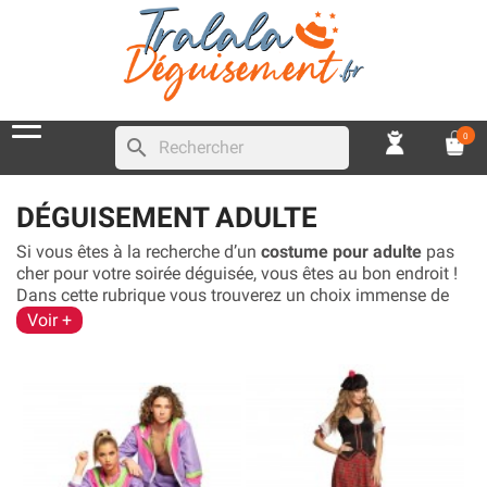
0
search
DÉGUISEMENT ADULTE
Si vous êtes à la recherche d’un
costume pour adulte
pas
cher pour votre soirée déguisée, vous êtes au bon endroit !
Dans cette rubrique vous trouverez un choix immense de
déguisement pour adultes
qui pourront être
des
Voir +
déguisements pour homme
mais vous pourrez retrouver
également des
déguisements pour femme
. Nous
proposons des classiques comme les déguisements de
Romains, d’Indiens, ou des déguisements sur le thème
disco. Il y a forcément un
déguisement pour adulte
adapté
au thème de votre soirée. Concernant les tailles, il y a un
large choix, allant de la taille unique au XXL en passant par