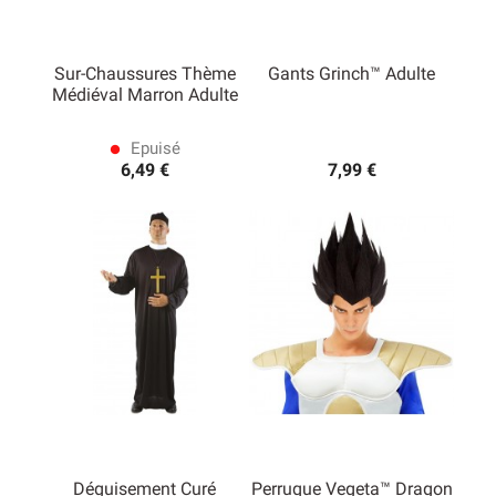
Sur-Chaussures Thème
Gants Grinch™ Adulte
Médiéval Marron Adulte
Epuisé
lens
6,49 €
7,99 €
(1 avis)
Déguisement Curé
Perruque Vegeta™ Dragon