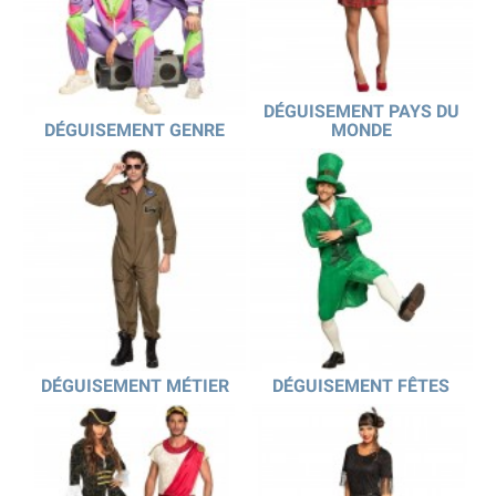
la taille S, L et M. Si vous êtes plutôt
déguisement
classique ou original
nous avons aussi un large choix :
Déguisement Hot-Dog
Déguisement toilettes
DÉGUISEMENT PAYS DU
Déguisement de bouteille de bière
DÉGUISEMENT GENRE
MONDE
Etc.
DÉGUISEMENT MÉTIER
DÉGUISEMENT FÊTES