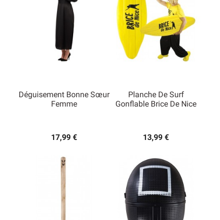
Déguisement Bonne Sœur
Planche De Surf
Femme
Gonflable Brice De Nice
17,99 €
13,99 €