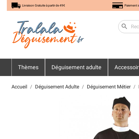
Livraison Gratuite à partir de 49€
Paiement s
search
Thèmes
Déguisement adulte
Accessoi
Accueil
Déguisement Adulte
Déguisement Métier