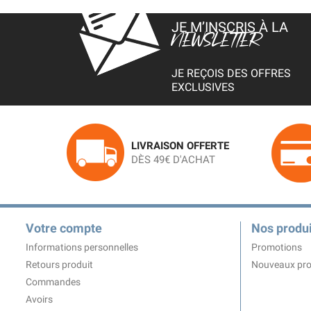
JE M’INSCRIS À LA
NEWSLETTER
JE REÇOIS DES OFFRES
EXCLUSIVES
LIVRAISON OFFERTE
DÈS 49€ D'ACHAT
Votre compte
Nos produi
Informations personnelles
Promotions
Retours produit
Nouveaux pro
Commandes
Avoirs