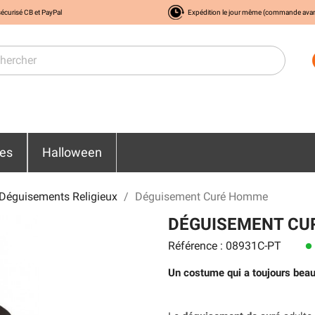
écurisé CB et PayPal
Expédition le jour même (commande ava
res
Halloween
Déguisements Religieux
Déguisement Curé Homme
DÉGUISEMENT CU
Référence : 08931C-PT
lens
Un costume qui a toujours bea