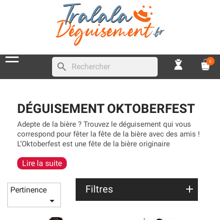
0
search
DÉGUISEMENT OKTOBERFEST
Adepte de la bière ? Trouvez le déguisement qui vous
correspond pour fêter la fête de la bière avec des amis !
L’Oktoberfest est une fête de la bière originaire
d’Allemagne, il est nécessaire de se déguiser en
Lire la suite
bavarois et en bavaroise comme le veut les traditions.
Avec un déguisement entier, une chemise de
l’Oktoberfest ou des accessoires bleus et blancs. Si
Filtres
Pertinence
vous optez pour un
déguisement de l’Oktoberfest
vous

ne passerez pas inaperçu en allant chercher votre
bière au bar !