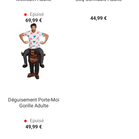
Epuisé
lens
44,99 €
69,99 €
Déguisement Porte-Moi
Gorille Adulte
Epuisé
lens
49,99 €