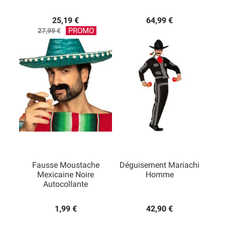
25,19 €
64,99 €
Prix
PROMO
27,99 €
de
base
Fausse Moustache
Déguisement Mariachi
Mexicaine Noire
Homme
Autocollante
1,99 €
42,90 €