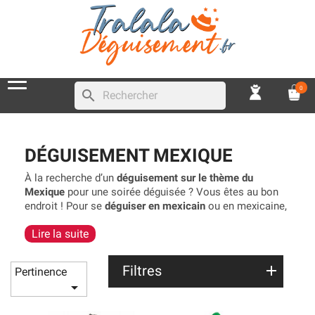
0
search
DÉGUISEMENT MEXIQUE
À la recherche d’un
déguisement sur le thème du
Mexique
pour une soirée déguisée ? Vous êtes au bon
endroit ! Pour se
déguiser en mexicain
ou en mexicaine,
l’accessoire indispensable semble bien être le
poncho
Lire la suite
mexicain
. Il convient aussi bien aux hommes qu’aux
femmes. Pour l’accompagner optez pour un grand
Sombrero et une fausse moustache pour être à fond
Filtres
Pertinence
dans le personnage. Il ne vous reste plus qu’à apprendre

l’espagnol !