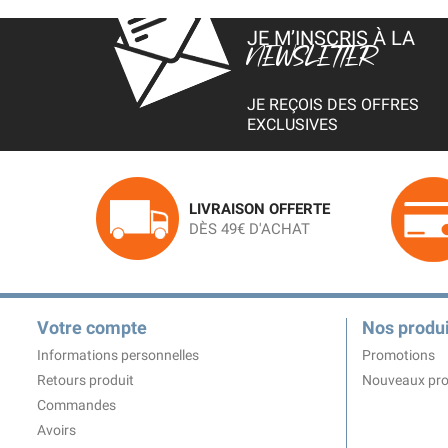
JE M’INSCRIS À LA
NEWSLETTER
JE REÇOIS DES OFFRES
EXCLUSIVES
LIVRAISON OFFERTE
DÈS 49€ D'ACHAT
Votre compte
Nos produi
Informations personnelles
Promotions
Retours produit
Nouveaux pro
Commandes
Avoirs