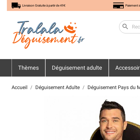
Livraison Gratuite à partir de 49€
Paiement s
search
Thèmes
Déguisement adulte
Accessoi
Accueil
Déguisement Adulte
Déguisement Pays du 