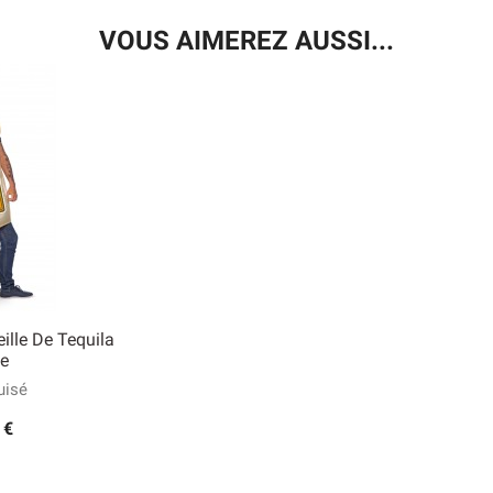
VOUS AIMEREZ AUSSI...
lle De Tequila
e
 rapide
isé
 €