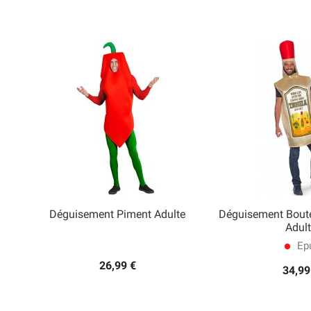
Déguisement Piment Adulte
Déguisement Boutei


Adult
Aperçu rapide
Aperçu
Epu
lens
26,99 €
34,99