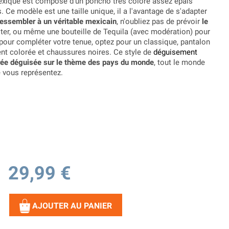
xique est composé d'un poncho très coloré assez épais
. Ce modèle est une taille unique, il a l'avantage de s'adapter
ressembler à un véritable mexicain
, n'oubliez pas de prévoir
le
oter, ou même une bouteille de Tequila (avec modération) pour
, pour compléter votre tenue, optez pour un classique, pantalon
ent colorée et chaussures noires. Ce style de
déguisement
rée déguisée sur le thème des pays du monde
, tout le monde
e vous représentez.
29,99 €
AJOUTER AU PANIER