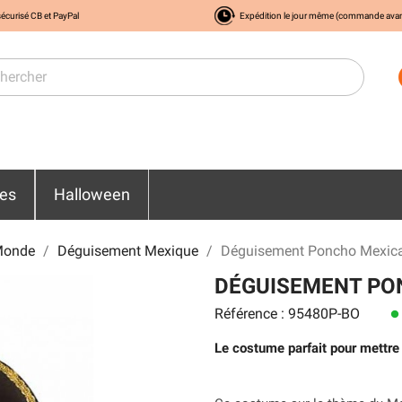
écurisé CB et PayPal
Expédition le jour même (commande ava
res
Halloween
Monde
Déguisement Mexique
Déguisement Poncho Mexica
DÉGUISEMENT PO
Référence : 95480P-BO
lens
Le costume parfait pour mettre 