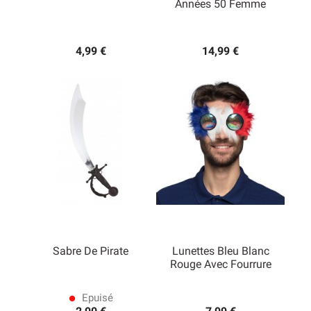
Années 50 Femme
4,99 €
14,99 €
Sabre De Pirate
Lunettes Bleu Blanc
Rouge Avec Fourrure
Epuisé
lens