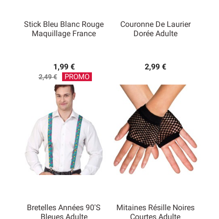
Stick Bleu Blanc Rouge
Couronne De Laurier
Maquillage France
Dorée Adulte
1,99 €
2,99 €
Prix
PROMO
2,49 €
de
base
Bretelles Années 90's
Mitaines Résille Noires
Bleues Adulte
Courtes Adulte