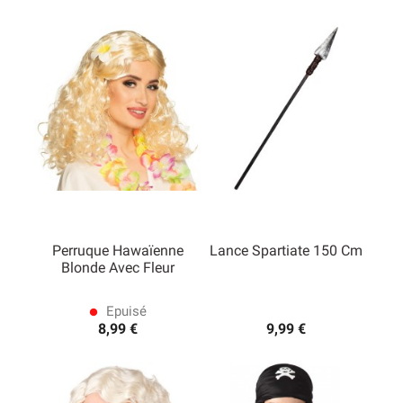
Perruque Hawaïenne
Lance Spartiate 150 Cm
Blonde Avec Fleur
Epuisé
lens
8,99 €
9,99 €