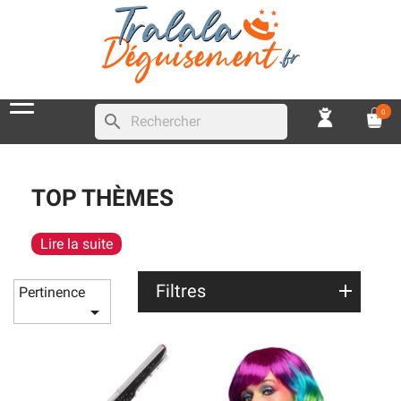
0
search
TOP THÈMES
Lire la suite
Filtres
Pertinence
