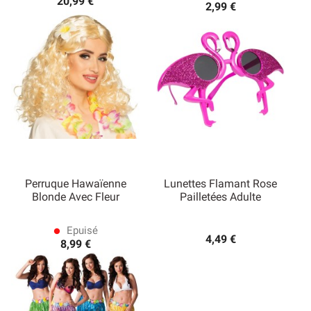
20,99 €
2,99 €
Perruque Hawaïenne
Lunettes Flamant Rose
Blonde Avec Fleur
Pailletées Adulte
Epuisé
lens
4,49 €
8,99 €