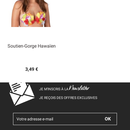
Soutien-Gorge Hawaïen
3,49 €
Newsletter
JE M’INSCRIS À LA
JE REÇOIS DES OFFRES EXCLUSIVES