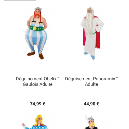
Falbala. Il ne reste plus qu’à préparer la potion magique !
Déguisement Obélix™
Déguisement Panoramix™
Gaulois Adulte
Adulte
74,99 €
44,90 €