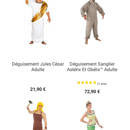
Déguisement Jules César
Déguisement Sanglier
(1 avis)
Adulte
Astérix Et Obélix™ Adulte
21,90 €
72,90 €