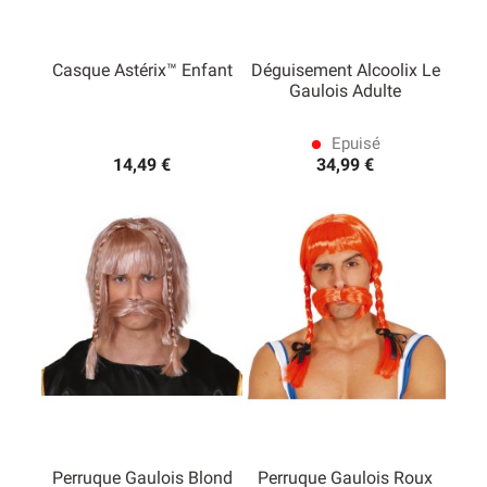
Casque Astérix™ Enfant
Déguisement Alcoolix Le
Gaulois Adulte
Epuisé
lens
14,49 €
34,99 €
Perruque Gaulois Blond
Perruque Gaulois Roux