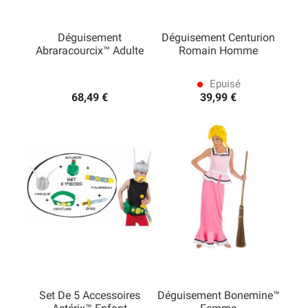
Déguisement
Déguisement Centurion
Abraracourcix™ Adulte
Romain Homme
(1 avis)
Epuisé
lens
68,49 €
39,99 €
Set De 5 Accessoires
Déguisement Bonemine™