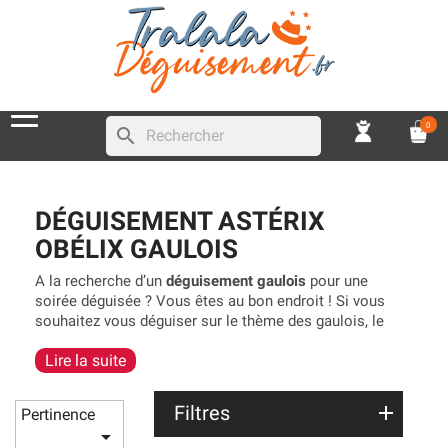
0
search
DÉGUISEMENT ASTÉRIX
OBÉLIX GAULOIS
A la recherche d’un
déguisement gaulois
pour une
soirée déguisée ? Vous êtes au bon endroit ! Si vous
souhaitez vous déguiser sur le thème des gaulois, le
costume incontournable est celui d’Astérix
, bien
Lire la suite
évidemment, il faudra trouver quelqu’un pour vous
accompagner avec le
déguisement d’Obélix
. Vous y
trouverez également Abraracourcix, Assurancetourix,
Filtres
Pertinence
Cetautomatix, Ordralfabetix, Panoramix et Idéfix. Pour

les femmes, il existe aussi la tenue de la gauloise