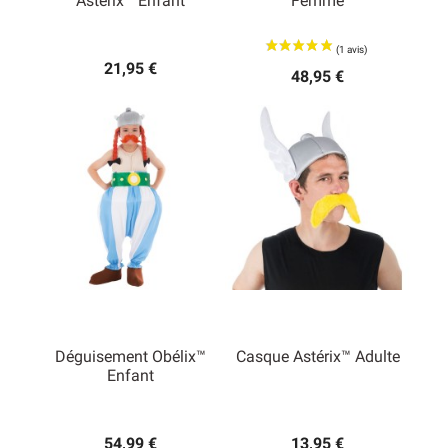
Astérix™ Enfant
Femme
21,95 €
48,95 €
Déguisement Obélix™
Casque Astérix™ Adulte
Enfant
54,99 €
13,95 €