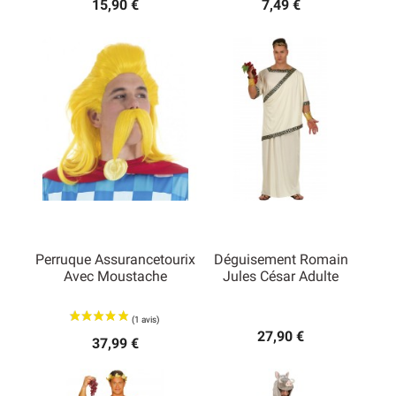
15,90 €
7,49 €
Perruque Assurancetourix
Déguisement Romain
Avec Moustache
Jules César Adulte
27,90 €
37,99 €