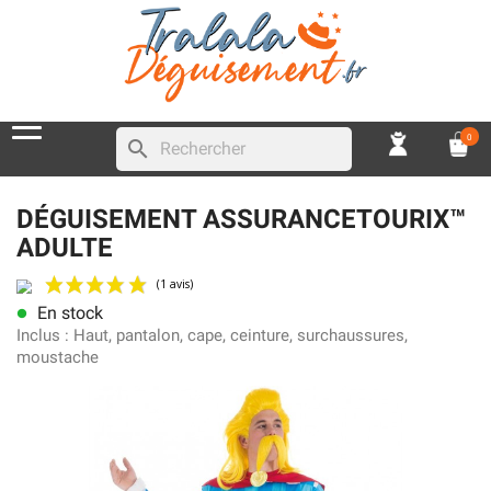
0
search
DÉGUISEMENT ASSURANCETOURIX™
ADULTE
En stock
lens
(1 avis)
Inclus :
Haut, pantalon, cape, ceinture, surchaussures,
moustache