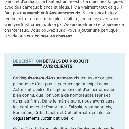
blanc et d'un haut. Le haut est un tee-shirt à manches longues
avec des carreaux blancs et bleus, il y a vraiment tout ce qu'il
faut pour
ressembler à Assurancetourix
. Si vous souhaitez
rendre cette tenue encore plus réaliste, emmenez avec vous
une lyre
(instrument utilisé par Assurancetourix) et apprenez à
chanter faux. Vous pouvez aussi vous ajouter une perruque
blonde ou
vous colorer les cheveux
.
DESCRIPTION
DÉTAILS DU PRODUIT
AVIS CLIENTS
Ce
déguisement d'Assurancetourix
est assez original,
puisque ce n'est pas le personnage principal dans
Astérix et Obélix. Il s'agit cependant d'un personnage
bien connu, que l'on voit à de nombreuses reprises
dans les films. Dans le même style, nous avons aussi
les costumes de Panoramix,
Falbala
, Abraracourcix,
Bonemine, Ordralfabetix et Cétautomatix en plus des
déguisements Astérix et Obélix
.
Grâce à cette large sélection de
déguisements sur le