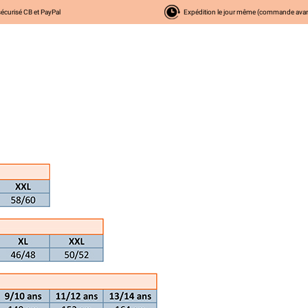
écurisé CB et PayPal
Expédition le jour même (commande ava