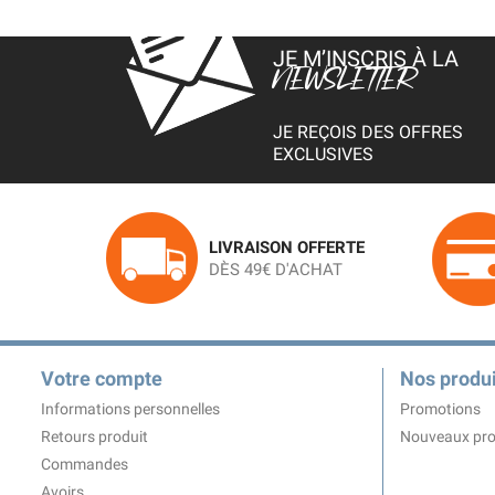
JE M’INSCRIS À LA
NEWSLETTER
JE REÇOIS DES OFFRES
EXCLUSIVES
LIVRAISON OFFERTE
DÈS 49€ D'ACHAT
Votre compte
Nos produi
Informations personnelles
Promotions
Retours produit
Nouveaux pro
Commandes
Avoirs