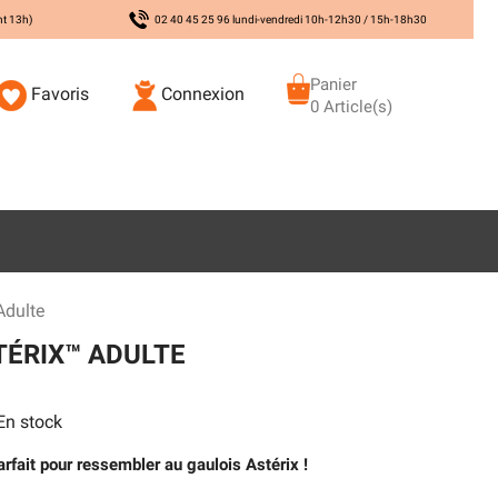
nt 13h)
02 40 45 25 96 lundi-vendredi 10h-12h30 / 15h-18h30
Panier
Favoris
Connexion
0 Article(s)
Adulte
ÉRIX™ ADULTE
n stock
(1 avis)
rfait pour ressembler au gaulois Astérix !