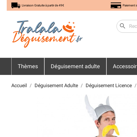
Livraison Gratuite à partir de 49€
Paiement s
search
Thèmes
Déguisement adulte
Accessoi
Accueil
Déguisement Adulte
Déguisement Licence