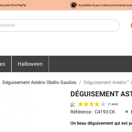
écurisé CB et PayPal
Expédition le jour même (commande ava
res
Halloween
Déguisement Astérix Obélix Gaulois
Déguisement Astérix™ 
DÉGUISEMENT AST
Référence : C4193-CK
E
lens
Un beau déguisement qui est pa