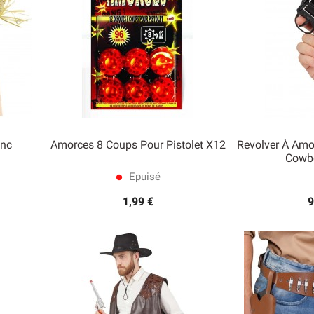
anc
Amorces 8 Coups Pour Pistolet X12
Revolver À Amo
Cowb
Epuisé


Aperçu rapide
Ape
lens
1,99 €
9