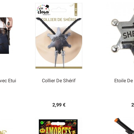
vec Etui
Collier De Shérif
Etoile De


Aperçu rapide
Ape
2,99 €
2