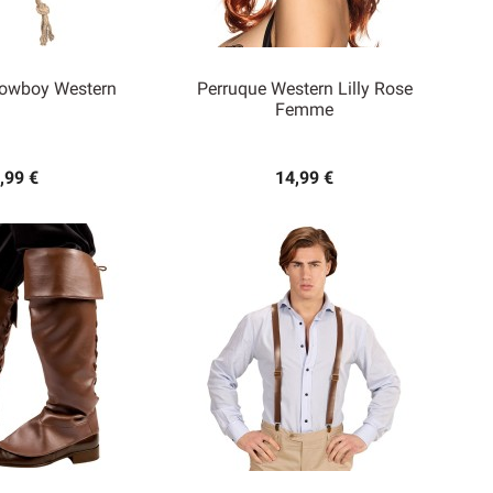
Cowboy Western
Perruque Western Lilly Rose
Femme

rçu rapide
Aperçu rapide
,99 €
14,99 €