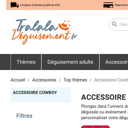
Livraison Gratuite à partir de 49€
Paiement s
search
Thèmes
Déguisement adulte
Accessoi
Accueil
Accessoires
Top thèmes
Accessoire Cow
ACCESSOIRE COWBOY
ACCESSOIRE
Plongez dans l'univers d
déguisée ou événement s
Filtres
personnaliser votre dégu
shérif, les lassos, les 