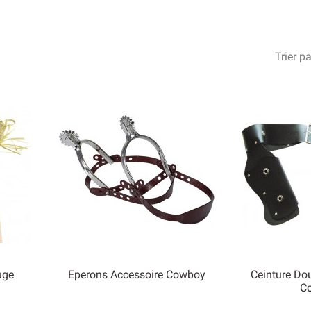
Trier pa
uge
Eperons Accessoire Cowboy
Ceinture Dou
C


Aperçu rapide
Ape