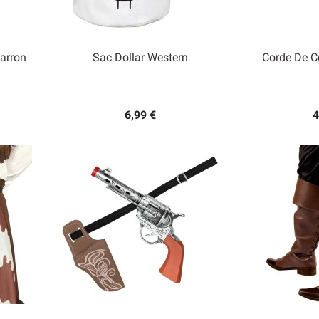
arron
Sac Dollar Western
Corde De 


Aperçu rapide
Ape
6,99 €
4