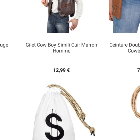
ouge
Gilet Cow-Boy Simili Cuir Marron
Ceinture Doub
Homme
Cowb


Aperçu rapide
Ape
12,99 €
7