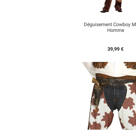
Déguisement Cowboy M
Homme

Aperçu rapide
39,99 €