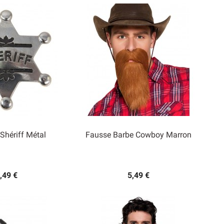
 Shériff Métal
Fausse Barbe Cowboy Marron

rçu rapide
Aperçu rapide
,49 €
5,49 €