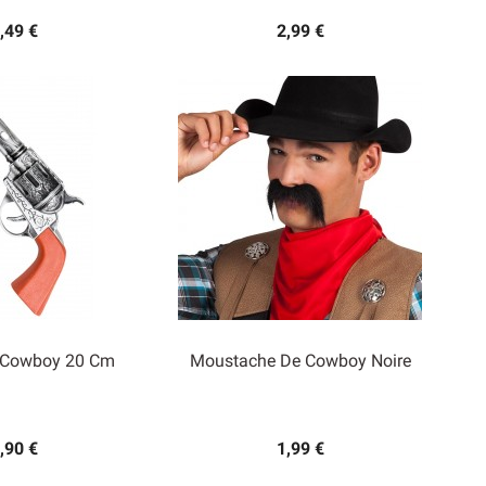
,49 €
2,99 €
e Cowboy 20 Cm
Moustache De Cowboy Noire

rçu rapide
Aperçu rapide
,90 €
1,99 €