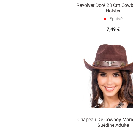
Revolver Doré 28 Cm Cow
Holster
Epuisé

Aperçu rapide
lens
7,49 €
Chapeau De Cowboy Marro
Suédine Adulte