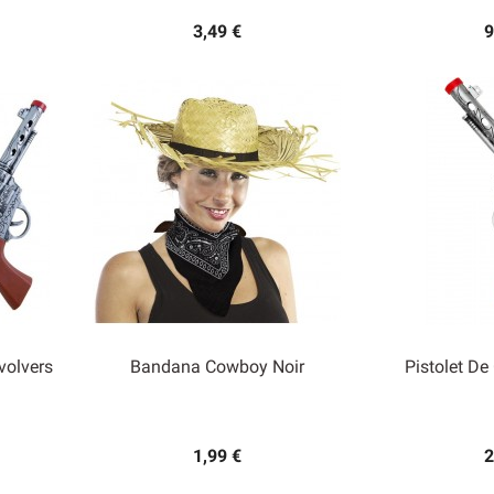
3,49 €
9
volvers
Bandana Cowboy Noir
Pistolet D


Aperçu rapide
Ape
1,99 €
2