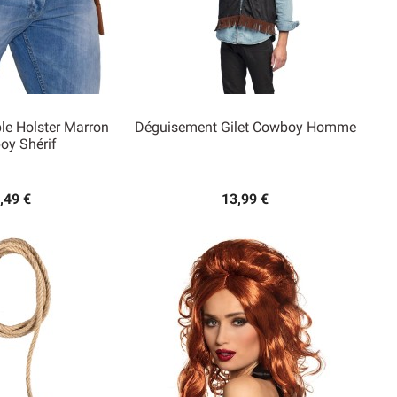
le Holster Marron
Déguisement Gilet Cowboy Homme
oy Shérif

rçu rapide
Aperçu rapide
,49 €
13,99 €