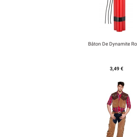
Bâton De Dynamite R

Aperçu rapide
3,49 €