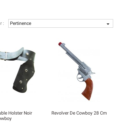
r :
Pertinence

ble Holster Noir
Revolver De Cowboy 28 Cm
owboy

rçu rapide
Aperçu rapide