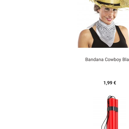
Bandana Cowboy Bl

Aperçu rapide
1,99 €