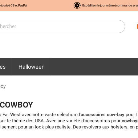
écurisé CB et PayPal
Expédition le jour même (commande ava
res
Halloween
boy
 COWBOY
u Far West avec notre vaste sélection d'
accessoires cow-boy
pour t
ur le thème des USA. Avec une variété d'accessoires pour
cowboy
isement pour un look plus réaliste. Des revolvers aux holsters, en 
fausses barbes et les moustaches, tout est là pour vous aider à re