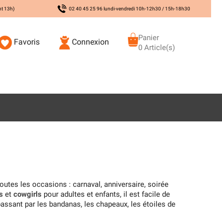
nt 13h)
02 40 45 25 96 lundi-vendredi 10h-12h30 / 15h-18h30
Panier
Favoris
Connexion
0 Article(s)
outes les occasions : carnaval, anniversaire, soirée
s
et
cowgirls
pour adultes et enfants, il est facile de
passant par les bandanas, les chapeaux, les étoiles de
ssembler à un véritable cow-boy comme dans les
Westerns
.