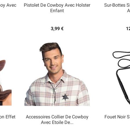
boy Avec
Pistolet De Cowboy Avec Holster
Sur-Bottes S
Enfant
A


Aperçu rapide
Ape
3,99 €
1
n Effet
Accessoires Collier De Cowboy
Fouet Noir S
Avec Etoile De...