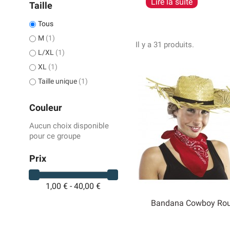
Lire la suite
Taille
Tous
M
(1)
Il y a 31 produits.
L/XL
(1)
XL
(1)
Taille unique
(1)
Couleur
Aucun choix disponible
pour ce groupe
Prix
1,00 € - 40,00 €
Bandana Cowboy Ro

Aperçu rapide