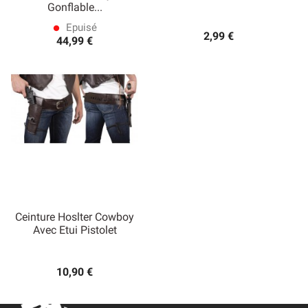
Gonflable...
Epuisé
lens
2,99 €
44,99 €
Ceinture Hoslter Cowboy
Avec Etui Pistolet
10,90 €