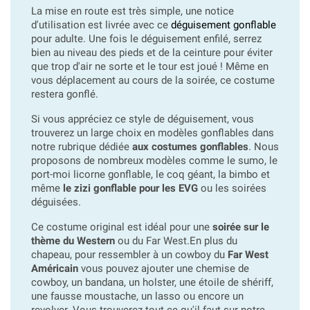
La mise en route est très simple, une notice
d'utilisation est livrée avec ce
déguisement gonflable
pour adulte. Une fois le déguisement enfilé, serrez
bien au niveau des pieds et de la ceinture pour éviter
que trop d'air ne sorte et le tour est joué ! Même en
vous déplacement au cours de la soirée, ce costume
restera gonflé.
Si vous appréciez ce style de déguisement, vous
trouverez un large choix en modèles gonflables dans
notre rubrique dédiée
aux costumes gonflables
. Nous
proposons de nombreux modèles comme le sumo, le
port-moi licorne gonflable, le coq géant, la bimbo et
même
le zizi gonflable pour les EVG
ou les soirées
déguisées.
Ce costume original est idéal pour une
soirée sur le
thème du Western
ou du Far West.En plus du
chapeau, pour ressembler à un cowboy du
Far West
Américain
vous pouvez ajouter une chemise de
cowboy, un bandana, un holster, une étoile de shériff,
une fausse moustache, un lasso ou encore un
revolver. Vous trouverez tout ce qu'il faut sur notre