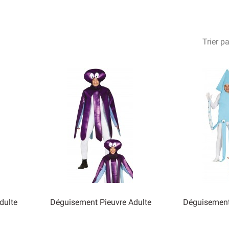
Trier pa
dulte
Déguisement Pieuvre Adulte
Déguisement


Aperçu rapide
Ape