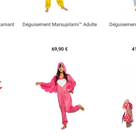
lamant
Déguisement Marsupilami™ Adulte
Déguisemen


Aperçu rapide
Ape
69,90 €
4