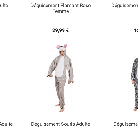
ulte
Déguisement Flamant Rose
Déguisemen
Femme


Aperçu rapide
Ape
29,99 €
1
Adulte
Déguisement Souris Adulte
Déguisemen