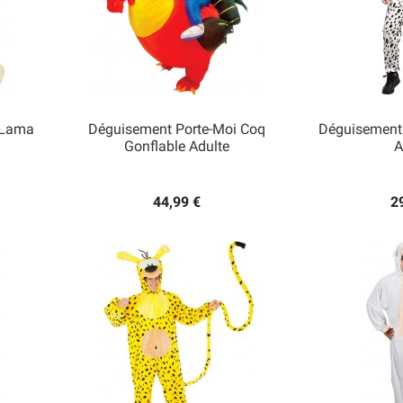
 Lama
Déguisement Porte-Moi Coq
Déguisement
Gonflable Adulte
A


Aperçu rapide
Ape
44,99 €
2