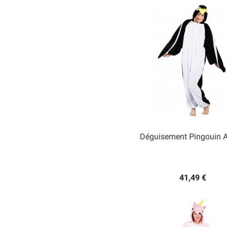
Déguisement Pingouin A

Aperçu rapide
41,49 €