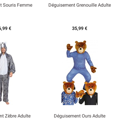
t Souris Femme
Déguisement Grenouille Adulte

rçu rapide
Aperçu rapide
6,99 €
35,99 €
t Zèbre Adulte
Déguisement Ours Adulte