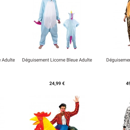
 Adulte
Déguisement Licorne Bleue Adulte
Déguisemen


Aperçu rapide
Ape
24,99 €
4