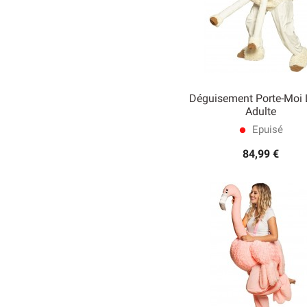
Déguisement Porte-Moi
Adulte
Epuisé

Aperçu rapide
lens
84,99 €