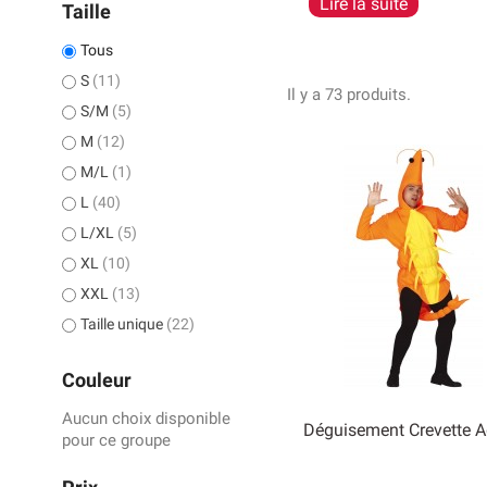
Lire la suite
une famille !
Taille
Tous
S
(11)
Il y a 73 produits.
S/M
(5)
M
(12)
M/L
(1)
L
(40)
L/XL
(5)
XL
(10)
XXL
(13)
Taille unique
(22)
Couleur
Aucun choix disponible
Déguisement Crevette A
pour ce groupe

Aperçu rapide