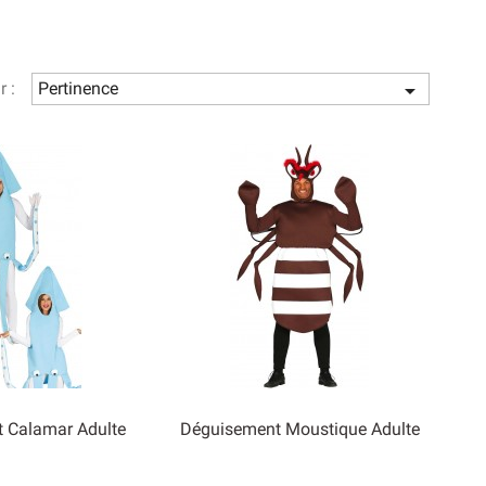
r :
Pertinence

 Calamar Adulte
Déguisement Moustique Adulte

rçu rapide
Aperçu rapide