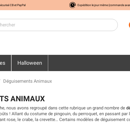
écurisé CB et PayPal
Expédition le jour même (commande ava
res
Halloween
Déguisements Animaux
TS ANIMAUX
âche, nous avons regroupé dans cette rubrique un grand nombre de
d
ûts ! Allant du costume de pingouin, du perroquet, en passant par le 
amant rose, le crabe, la crevette… Certains modèles de déguisement 
tumes sont pour les adultes
, mais vous trouverez aussi des
déguis