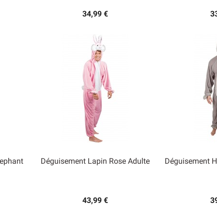
34,99 €
3
lephant
Déguisement Lapin Rose Adulte
Déguisement H


Aperçu rapide
Ape
43,99 €
3