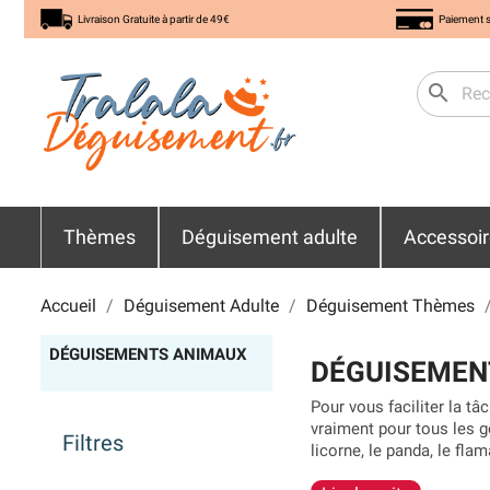
Livraison Gratuite à partir de 49€
Paiement s
search
Thèmes
Déguisement adulte
Accessoi
Accueil
Déguisement Adulte
Déguisement Thèmes
DÉGUISEMENTS ANIMAUX
DÉGUISEMEN
Pour vous faciliter la t
vraiment pour tous les go
Filtres
licorne, le panda, le fl
mer
. La majorité des
cos