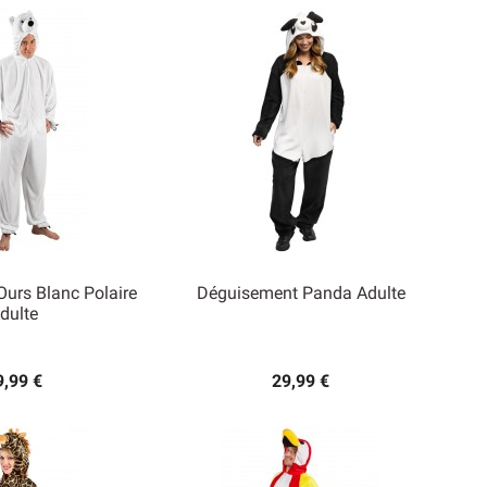
urs Blanc Polaire
Déguisement Panda Adulte
dulte

rçu rapide
Aperçu rapide
9,99 €
29,99 €