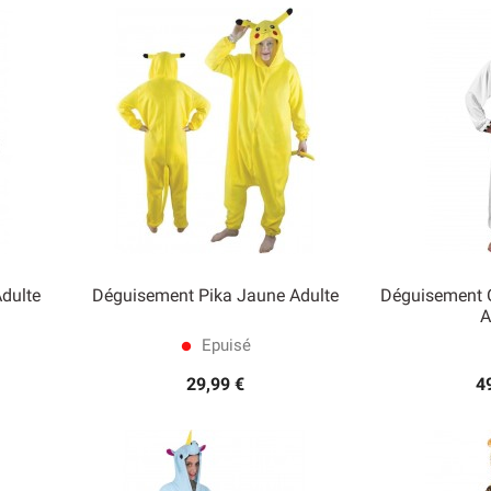
dulte
Déguisement Pika Jaune Adulte
Déguisement O
A
Epuisé


Aperçu rapide
Ape
lens
29,99 €
4