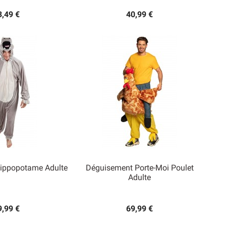
3,49 €
40,99 €
ippopotame Adulte
Déguisement Porte-Moi Poulet
Adulte

rçu rapide
Aperçu rapide
9,99 €
69,99 €