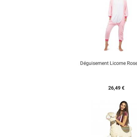
Déguisement Licorne Rose

Aperçu rapide
26,49 €