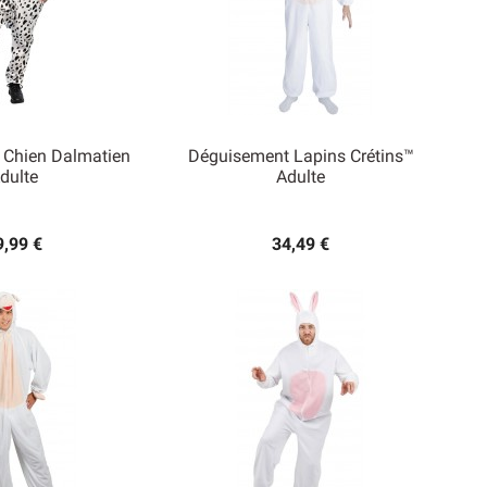
 Chien Dalmatien
Déguisement Lapins Crétins™
dulte
Adulte

rçu rapide
Aperçu rapide
9,99 €
34,49 €