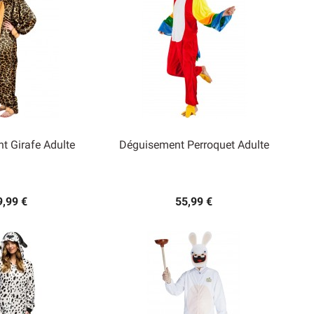
t Girafe Adulte
Déguisement Perroquet Adulte

rçu rapide
Aperçu rapide
9,99 €
55,99 €