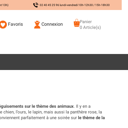
nt 13h)
02 40 45 25 96 lundi-vendredi 10h-12h30 / 15h-18h30
Panier
Favoris
Connexion
0 Article(s)
éguisements sur le thème des animaux
. Il y en a
chien, l’ours, le lapin, mais aussi la panthère rose, la
conviennent parfaitement à une soirée sur
le thème de la
ements pour les enfants
. Il y a de quoi déguiser toute