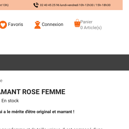
nt 13h)
02 40 45 25 96 lundi-vendredi 10h-12h30 / 15h-18h30
Panier
Favoris
Connexion
0 Article(s)
e
AMANT ROSE FEMME
En stock
 le mérite d'être original et marrant !