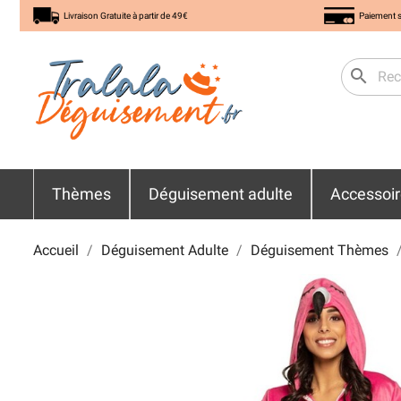
Livraison Gratuite à partir de 49€
Paiement s
search
Thèmes
Déguisement adulte
Accessoi
Accueil
Déguisement Adulte
Déguisement Thèmes