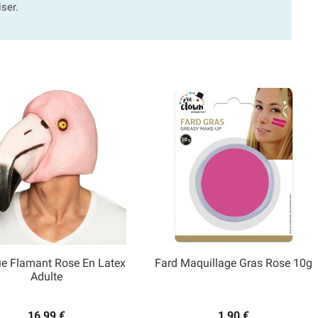
ser.
e Flamant Rose En Latex
Fard Maquillage Gras Rose 10g


Adulte
Aperçu rapide
Aperçu rapide
16,99 €
1,90 €