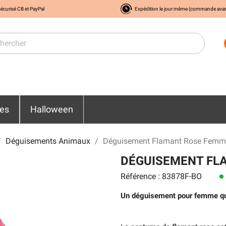
écurisé CB et PayPal
Expédition le jour même (commande ava
res
Halloween
Déguisements Animaux
Déguisement Flamant Rose Femm
DÉGUISEMENT FL
Référence : 83878F-BO
lens
Un déguisement pour femme qui a