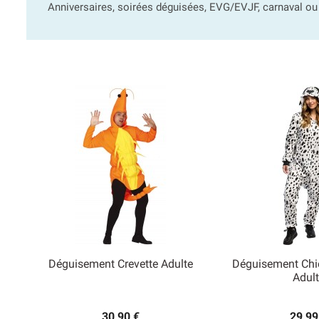
Anniversaires, soirées déguisées, EVG/EVJF, carnaval ou
Déguisement Crevette Adulte
Déguisement Chi


Adult
Aperçu rapide
Aperçu
30,90 €
29,99