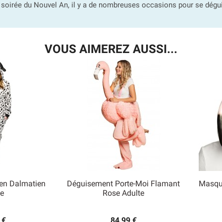
 soirée du Nouvel An, il y a de nombreuses occasions pour se dégui
VOUS AIMEREZ AUSSI...
en Dalmatien
Déguisement Porte-Moi Flamant
Masqu

e
Rose Adulte
 rapide
Aperçu rapide
 €
84,99 €