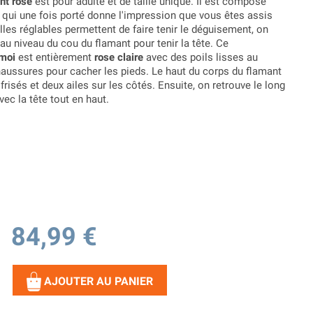
nt rose
est pour adulte et de taille unique. Il est composé
r qui une fois porté donne l'impression que vous êtes assis
lles réglables permettent de faire tenir le déguisement, on
u niveau du cou du flamant pour tenir la tête. Ce
-moi
est entièrement
rose claire
avec des poils lisses au
aussures pour cacher les pieds. Le haut du corps du flamant
frisés et deux ailes sur les côtés. Ensuite, on retrouve le long
vec la tête tout en haut.
84,99 €
AJOUTER AU PANIER