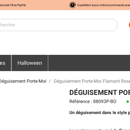
écurisé CB et PayPal
Expédition le jour même (commande ava
res
Halloween
Déguisement Porte-Moi
Déguisement Porte-Moi Flamant Rose
DÉGUISEMENT PO
Référence : 88093P-BO
lens
Un déguisement dans le style p