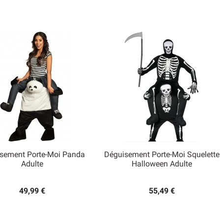
sement Porte-Moi Panda
Déguisement Porte-Moi Squelette


Adulte
Halloween Adulte
Aperçu rapide
Aperçu rapide
49,99 €
55,49 €