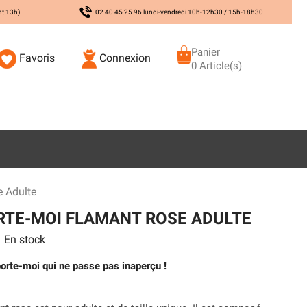
nt 13h)
02 40 45 25 96 lundi-vendredi 10h-12h30 / 15h-18h30
Panier
Favoris
Connexion
0 Article(s)
 Adulte
RTE-MOI FLAMANT ROSE ADULTE
En stock
orte-moi qui ne passe pas inaperçu !