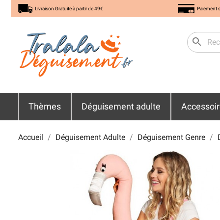
Livraison Gratuite à partir de 49€
Paiement s
search
Thèmes
Déguisement adulte
Accessoi
Accueil
Déguisement Adulte
Déguisement Genre