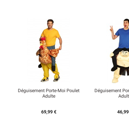
Déguisement Porte-Moi Poulet
Déguisement Po


Adulte
Adult
Aperçu rapide
Aperçu
69,99 €
46,99