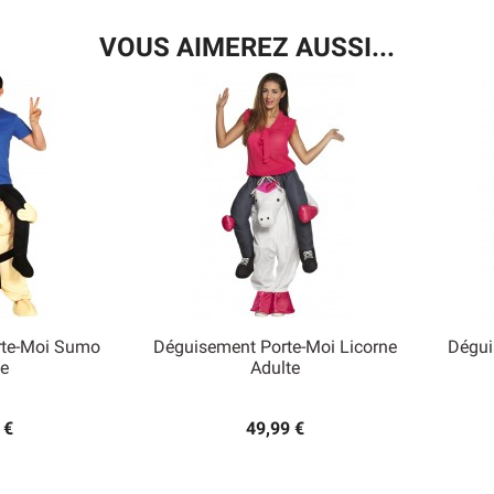
VOUS AIMEREZ AUSSI...
rte-Moi Sumo
Déguisement Porte-Moi Licorne
Dégui

e
Adulte
 rapide
Aperçu rapide
 €
49,99 €