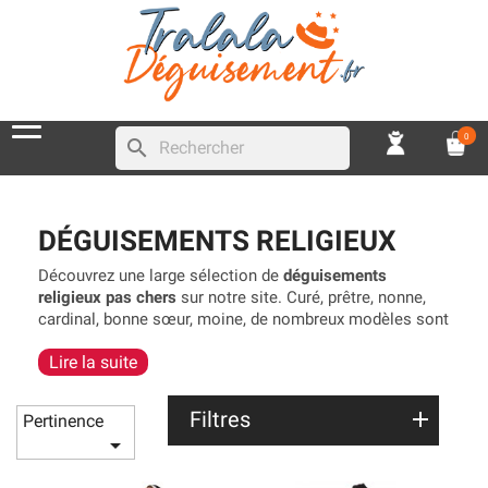
0
search
DÉGUISEMENTS RELIGIEUX
Découvrez une large sélection de
déguisements
religieux pas chers
sur notre site. Curé, prêtre, nonne,
cardinal, bonne sœur, moine, de nombreux modèles sont
disponibles pour vous permettre d’incarner un membre
Lire la suite
de l’Église. De nombreux accessoires vous permettront
de personnaliser votre tenue de prêcheur pour une tenue
originale parfaite. Idéals pour les soirées déguisées, les
Filtres
Pertinence
costumes de prêtes et autres bonne sœurs

conviendront également pour faire une blague.