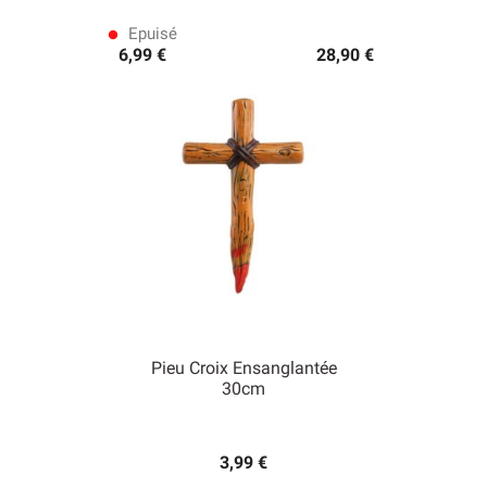
Epuisé
lens
6,99 €
28,90 €
Pieu Croix Ensanglantée
30cm
3,99 €