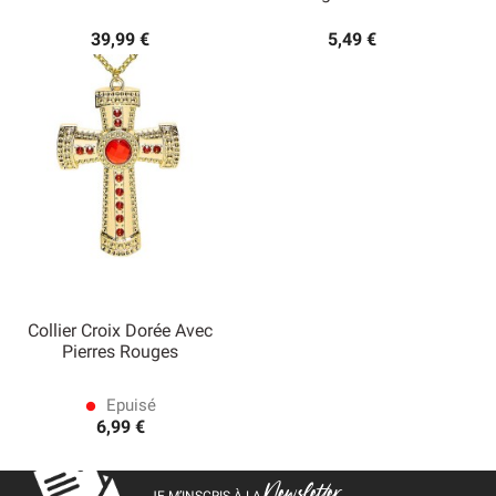
39,99 €
5,49 €
Collier Croix Dorée Avec
Pierres Rouges
Epuisé
lens
6,99 €
Newsletter
JE M’INSCRIS À LA