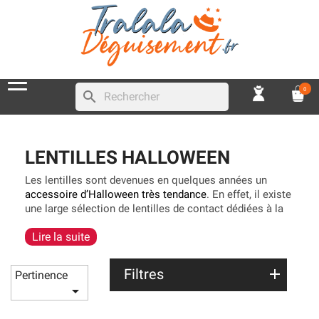
0
search
LENTILLES HALLOWEEN
Les lentilles sont devenues en quelques années un
accessoire d’Halloween très tendance
. En effet, il existe
une large sélection de lentilles de contact dédiées à la
fête d’Halloween
. On retrouve dans cette rubrique
Lire la suite
spéciale «
déguisements d’Halloween
» un choix
immense de
lentilles réutilisables,
que vous pouvez
porter pendant une journée, une semaine, un mois, 3
Filtres
Pertinence
mois, 6 mois et jusqu’à 1 an. Vous trouverez des

lentilles avec des couleurs assez classiques :
blanches
,
rouges, noires, orange, vertes, bleues, mais également