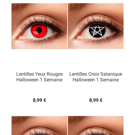
des modèles dédiés au
thème d’Halloween
. Parmi ces
modèles, on retrouve les
lentilles d’Halloween Manson
,
des
lentilles imitant les yeux des zombies
, des lentilles
avec des tâches de sang ou encore le modèle avec une
toile d’araignée.
Lentilles Yeux Rouges
Lentilles Croix Satanique
Halloween 1 Semaine
Halloween 1 Semaine
8,99 €
8,99 €