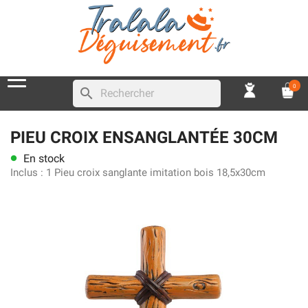
0
search
PIEU CROIX ENSANGLANTÉE 30CM
En stock
lens
Inclus :
1 Pieu croix sanglante imitation bois 18,5x30cm