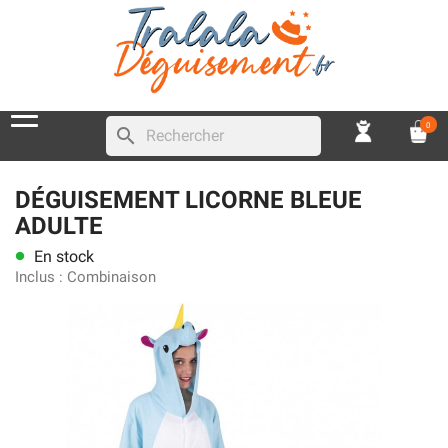
0
search
DÉGUISEMENT LICORNE BLEUE
ADULTE
En stock
lens
Inclus :
Combinaison