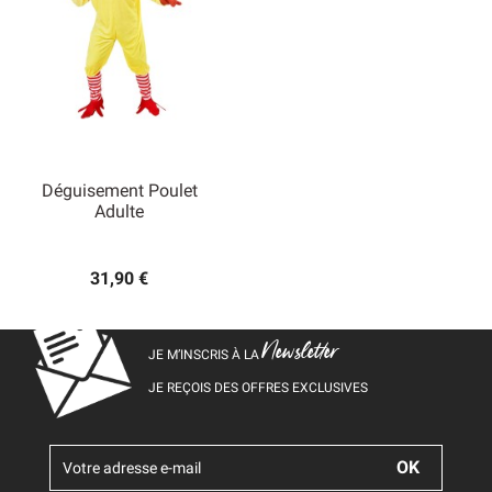
Déguisement Poulet
Adulte
31,90 €
Newsletter
JE M’INSCRIS À LA
JE REÇOIS DES OFFRES EXCLUSIVES