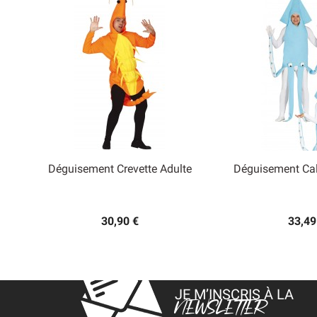
Déguisement Crevette Adulte
Déguisement Ca


Aperçu rapide
Aperçu
30,90 €
33,49
JE M’INSCRIS À LA
NEWSLETTER