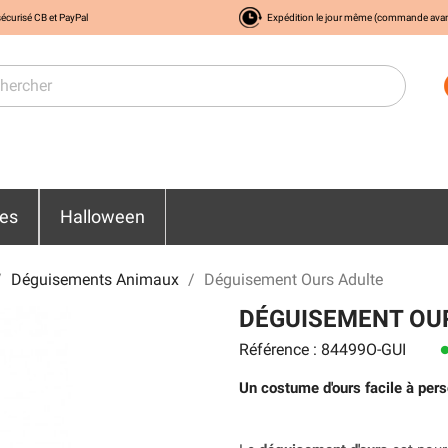
écurisé CB et PayPal
Expédition le jour même (commande ava
res
Halloween
Déguisements Animaux
Déguisement Ours Adulte
DÉGUISEMENT OU
Référence : 84499O-GUI
len
Un costume d'ours facile à pers