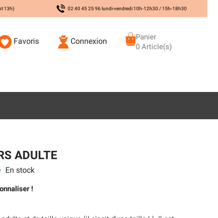
nt 13h)
02 40 45 25 96 lundi-vendredi 10h-12h30 / 15h-18h30
Panier
Favoris
Connexion
0 Article(s)
RS ADULTE
En stock
s
onnaliser !