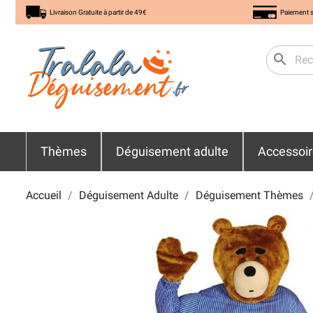
Livraison Gratuite à partir de 49€
Paiement s
search
Thèmes
Déguisement adulte
Accessoi
Accueil
Déguisement Adulte
Déguisement Thèmes