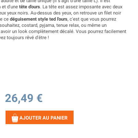
dulte et de taille unique (il s'agit d'une taille L). Il est
 et d'une
tête d'ours
. La tête est assez imposante avec deux
eux yeux noirs. Au-dessus des yeux, on retrouve un filet noir
de ce
déguisement style ted l'ours
, c'est que vous pourrez
souhaitez, costard, pyjama, tenue relax, ou même un
 avoir un look complètement décalé. Vous pourrez facilement
ez toujours rêvé d'être !
26,49 €
AJOUTER AU PANIER