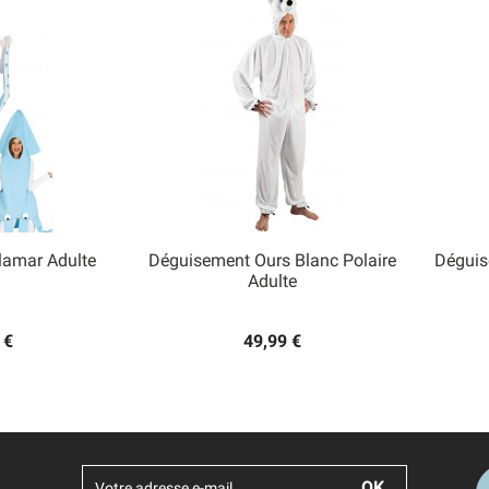
lamar Adulte
Déguisement Ours Blanc Polaire
Déguis

Adulte
 rapide
Aperçu rapide
 €
49,99 €