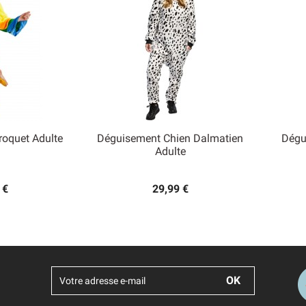
roquet Adulte
Déguisement Chien Dalmatien
Dégu

Adulte
 rapide
Aperçu rapide
 €
29,99 €