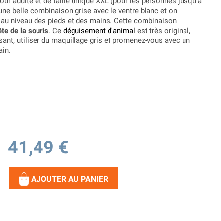
our adulte et de taille unique XXL (pour les personnes jusqu'à
une belle combinaison grise avec le ventre blanc et on
is au niveau des pieds et des mains. Cette combinaison
ête de la souris
. Ce
déguisement d'animal
est très original,
sant, utiliser du maquillage gris et promenez-vous avec un
ain.
41,49 €
AJOUTER AU PANIER