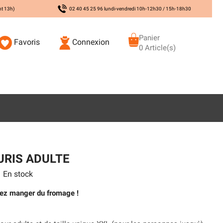
nt 13h)
02 40 45 25 96 lundi-vendredi 10h-12h30 / 15h-18h30
Panier
Favoris
Connexion
0 Article(s)
URIS ADULTE
En stock
mez manger du fromage !