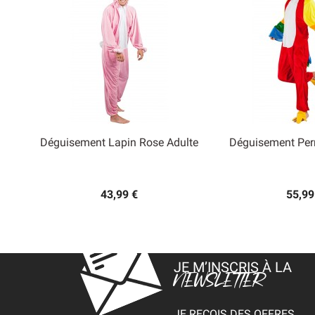
Déguisement Lapin Rose Adulte
Déguisement Per


Aperçu rapide
Aperçu
43,99 €
55,99
JE M’INSCRIS À LA
NEWSLETTER
JE REÇOIS DES OFFRES