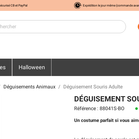
écurisé CB et PayPal
Expédition le jour même (commande ava
res
Halloween
Déguisements Animaux
Déguisement Souris Adulte
DÉGUISEMENT SO
Référence : 88041S-BO
lens
Un costume parfait si vous ai