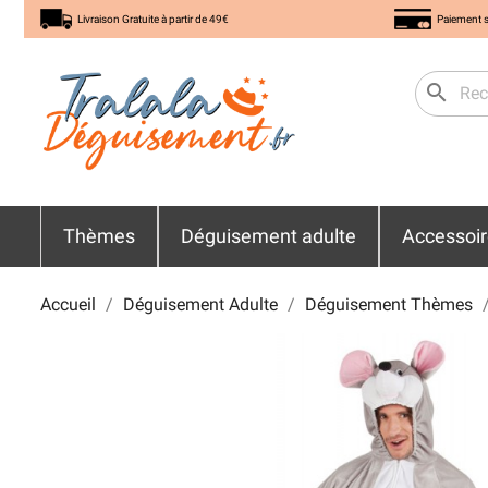
Livraison Gratuite à partir de 49€
Paiement s
search
Thèmes
Déguisement adulte
Accessoi
Accueil
Déguisement Adulte
Déguisement Thèmes