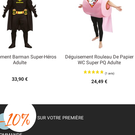
ement Barman Super-Héros
Déguisement Rouleau De Papier


Adulte
WC Super PQ Adulte
Aperçu rapide
Aperçu rapide
33,90 €
24,49 €
SUR VOTRE PREMIÈRE