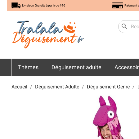
Livraison Gratuite à partir de 49€
Paiement s
search
Thèmes
Déguisement adulte
Accessoi
Accueil
Déguisement Adulte
Déguisement Genre