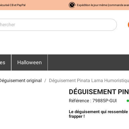
écurisé CB et PayPal
Expédition le jour même (commande ava
res
Halloween
Déguisement original
Déguisement Pinata Lama Humoristiqu
DÉGUISEMENT PI
Référence : 79885P-GUI
len
Le déguisement qui ressemble à
frapper !