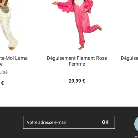
rte-Moi Lama
Déguisement Flamant Rose
Déguis

e
Femme
 rapide
Aperçu rapide
isé
29,99 €
 €