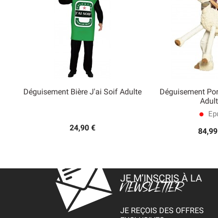
Déguisement Bière J'ai Soif Adulte
Déguisement Po


Adult
Aperçu rapide
Aperçu
Epu
lens
24,90 €
84,99
JE M’INSCRIS À LA
NEWSLETTER
JE REÇOIS DES OFFRES