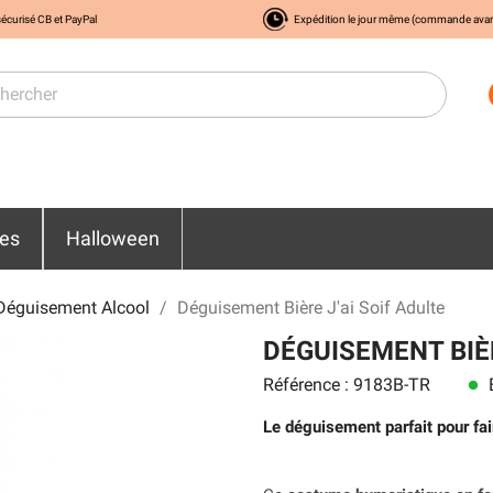
écurisé CB et PayPal
Expédition le jour même (commande ava
res
Halloween
Déguisement Alcool
Déguisement Bière J'ai Soif Adulte
DÉGUISEMENT BIÈR
Référence : 9183B-TR
E
lens
Le déguisement parfait pour fai