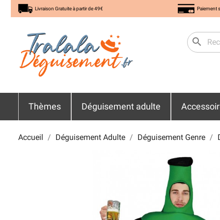
Livraison Gratuite à partir de 49€
Paiement s
search
Thèmes
Déguisement adulte
Accessoi
Accueil
Déguisement Adulte
Déguisement Genre