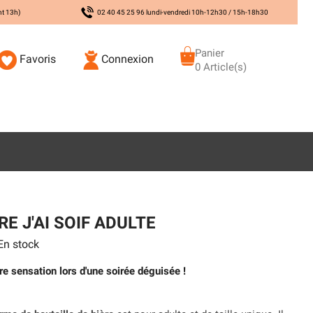
nt 13h)
02 40 45 25 96 lundi-vendredi 10h-12h30 / 15h-18h30
Panier
Favoris
Connexion
0 Article(s)
E J'AI SOIF ADULTE
n stock
re sensation lors d'une soirée déguisée !