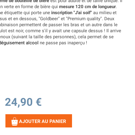
me de bouteille de bière
est pour adulte et de taille unique. Il
 verte en forme de bière qui
mesure 120 cm de longueur
.
e étiquette qui porte une
inscription "J'ai soif"
au milieu et
ssus et en dessous, "Goldbeer" et "Premium quality". Deux
binaison permettent de passer les bras et un autre dans le
ulot est noir, comme s'il y avait une capsule dessus !
Il arrive
oux (suivant la taille des personnes), cela permet de se
déguisement alcool
ne passe pas inaperçu !
24,90 €
AJOUTER AU PANIER